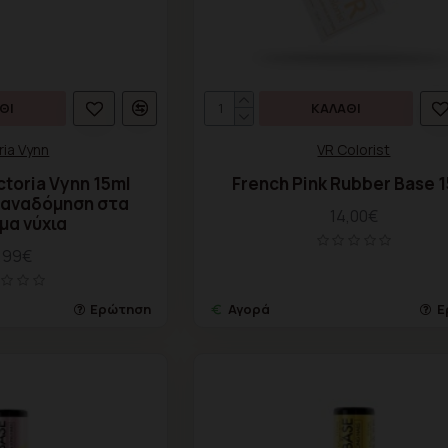
ΘΙ
ΚΑΛΆΘΙ
ria Vynn
VR Colorist
ctoria Vynn 15ml
French Pink Rubber Base 
 αναδόμηση στα
14,00€
μα νύχια
,99€
Ερώτηση
Αγορά
Ε