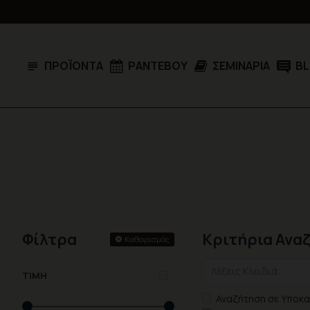
ΠΡΟΪΌΝΤΑ
ΡΑΝΤΕΒΟΎ
ΣΕΜΙΝΆΡΙΑ
B
Φίλτρα
Κριτήρια Ανα
Καθαρισμός
ΤΙΜΉ
Αναζήτηση σε Υποκα