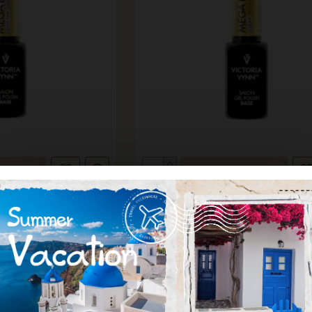
ΘΙ
ΚΑΛΆΘΙ
ria Vynn
Victoria Vynn
BASE Blink Pink 8ml
GEL POLISH MEGA BASE Clea
,99€
15,50€
Ερώτηση
Αγορά
Ε