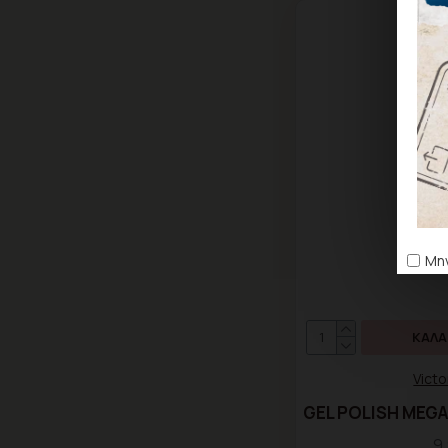
Μην
ΚΑΛΆ
Victo
GEL POLISH MEGA 
9