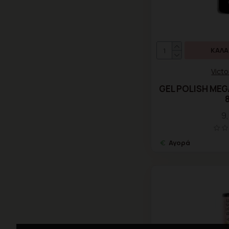
ΚΑΛΆ
Victo
GEL POLISH MEGA
9
Αγορά