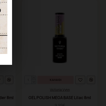
ΚΑΛΆΘΙ
Victoria Vynn
der 8ml
GEL POLISH MEGA BASE Lilac 8ml
9,99€