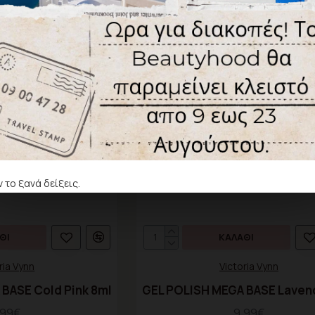
 το ξανά δείξεις.
ΘΙ
ΚΑΛΆΘΙ
ria Vynn
Victoria Vynn
BASE Cold Pink 8ml
GEL POLISH MEGA BASE Laven
,99€
9,99€