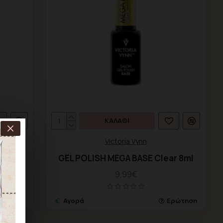
ΚΑΛΆΘΙ
Victoria Vynn
r 15ml
GEL POLISH MEGA BASE Clear 8ml
9,99€
ρώτηση
Αγορά
Ερώτηση