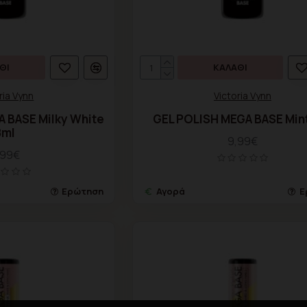
ΘΙ
ΚΑΛΆΘΙ
ria Vynn
Victoria Vynn
 BASE Milky White
GEL POLISH MEGA BASE Min
8ml
9,99€
,99€
Ερώτηση
Αγορά
Ε