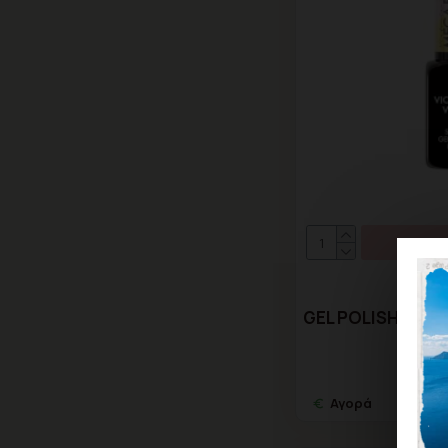
ΚΑΛΆ
Victo
GEL POLISH MEGA 
9
Αγορά