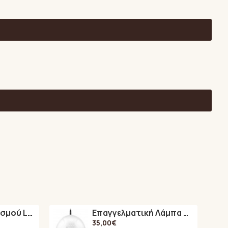
Λάμπα Πολυμερισμού LED A6
Επαγγελματική Λάμπα Πολυμερισμού 48Watt UV / LED SUN ONE
35,00€