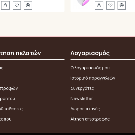
τηση πελατών
Λογαριασμός
ας
Ο λογαριασμός μου
Ιστορικό παραγγελιών
ιστροφών
Συνεργάτες
ορρήτου
Newsletter
οϋποθέσεις
Δωροεπιταγές
τοπου
Αίτηση επιστροφής