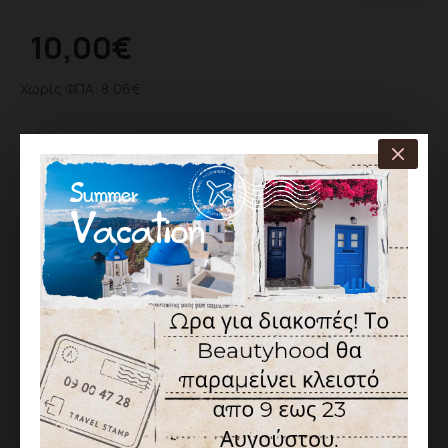
10,00€
Χωρίς ΦΠΑ: 8,06€
Χρώμα
Cat Eye
ΚΑΛΆΘΙ
ΑΓΟΡΆ
ΕΠΙΘΥΜΗΤΌ
ΣΎΓΚΡΙΣΗ
Σύμφωνα με 0 αξιολογήσεις.
-
Γράψτε μια αξιολόγηση