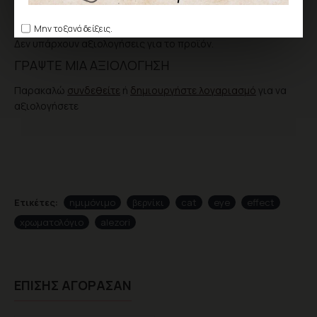
ΑΞΙΟΛΌΓΗΣΗ
Μην το ξανά δείξεις.
Δεν υπάρχουν αξιολογήσεις για το προϊόν.
ΓΡΆΨΤΕ ΜΙΑ ΑΞΙΟΛΌΓΗΣΗ
Παρακαλώ
συνδεθείτε
ή
δημιουργήστε λογαριασμό
για να
αξιολογήσετε
Ετικέτες:
ημιμόνιμο
βερνίκι
cat
eye
effect
χρωματολόγιο
alezori
ΕΠΊΣΗΣ ΑΓΌΡΑΣΑΝ