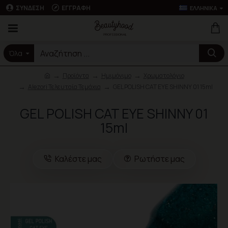
ΣΎΝΔΕΣΗ
ΕΓΓΡΑΦΉ
ΕΛΛΗΝΙΚΆ
Όλα
Προϊόντα
Ημιμόνιμο
Χρωματολόγιο
Alezori Τελευταία Τεμάχια
GEL POLISH CAT EYE SHINNY 01 15ml
GEL POLISH CAT EYE SHINNY 01
15ml
Καλέστε μας
Ρωτήστε μας