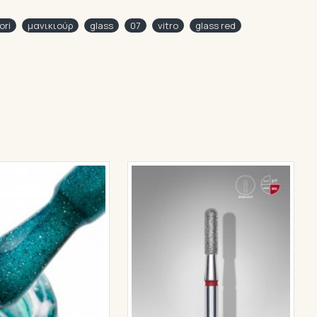
ori
μανικιούρ
glass
07
vitro
glass red