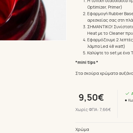
Η τυπική διαδικασία π
Optimizer, Primer)
Εφαρμογή Rubber Base 
αρεσκείας σας στη πλά
ΣΗΜΑΝΤΙΚΟ! Συνίστατα
Heat με το Cleaner πριν
Εφαρμόζουμε 2 λεπτές 
λάμπα Led 48 watt)
Καλύψτε το set με ένα 
*mini tips *
Στα σκούρα χρώματα αυξάνουμ
9,50€
Κω
Χωρίς ΦΠΑ: 7,66€
Χρώμα