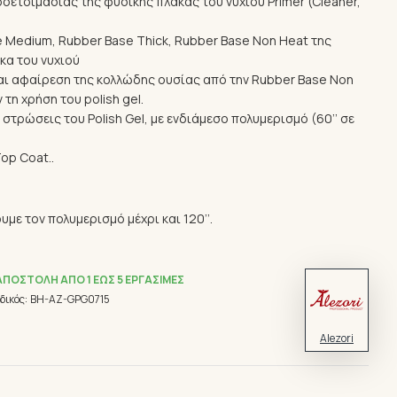
ροετοιμασίας της φυσικής πλάκας του νυχιού Primer (Cleaner,
Medium, Rubber Base Thick, Rubber Base Non Heat της
κα του νυχιού
ι αφαίρεση της κολλώδης ουσίας από την Rubber Base Non
 τη χρήση του polish gel.
στρώσεις του Polish Gel, με ενδιάμεσο πολυμερισμό (60’’ σε
Top Coat..
ε τον πολυμερισμό μέχρι και 120’’.
ΑΠΟΣΤΟΛΉ ΑΠΌ 1 ΈΩΣ 5 ΕΡΓΆΣΙΜΕΣ
δικός:
BH-AZ-GPG0715
Alezori