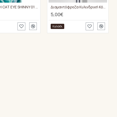
GEL POLISH CAT EYE SHINNY 01 15ml
Διαμαντόφρεζα Κυλινδρική Κόκκινη Staleks EXPERT 2,3mm/8mm
5,00€
Καλάθι