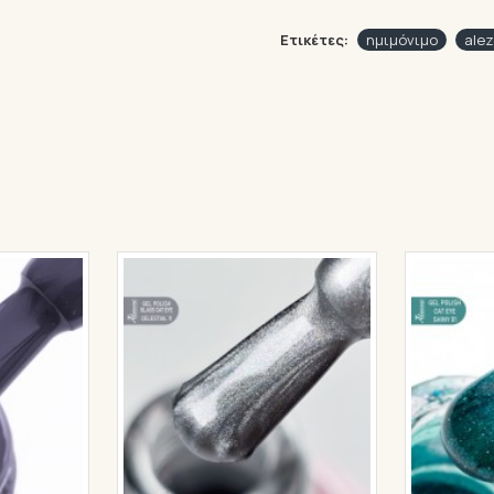
Ετικέτες:
ημιμόνιμο
alez