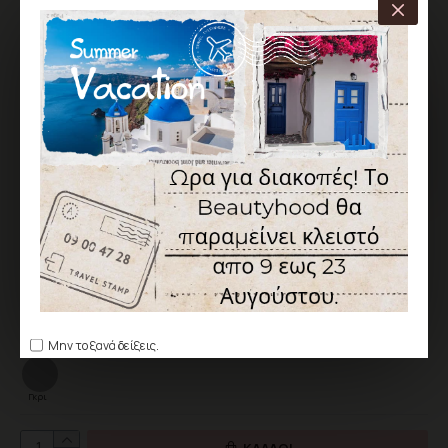
ΧΑΡΑΚΤΗΡΙΣΤΙΚΆ
ΑΠΟΣΤΟΛΉ ΑΠΌ 1 ΈΩΣ 5 ΕΡΓΆΣΙΜΕΣ
Κωδικός:
BH-CC-050982-69
Canni
6,90€
Χωρίς ΦΠΑ: 5,56€
Χρώμα
Μην το ξανά δείξεις.
Γκρι
ΚΑΛΆΘΙ