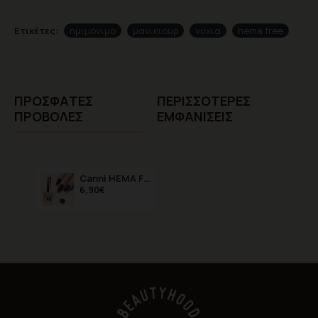
Ετικέτες:
ημιμόνιμο
μανικιούρ
νύχια
hema free
ΠΡΌΣΦΑTΕΣ
ΠΕΡΙΣΣΌΤΕΡΕΣ
ΠΡΟΒΟΛΈΣ
ΕΜΦΑΝΊΣΕΙΣ
Canni HEMA FREE 9069 9ml
6,90€