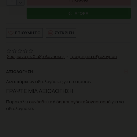
ΑΓΟΡΆ
ΕΠΙΘΥΜΗΤΌ
ΣΎΓΚΡΙΣΗ
Σύμφωνα με 0 αξιολογήσεις.
-
Γράψτε μια αξιολόγηση
ΑΞΙΟΛΌΓΗΣΗ
Δεν υπάρχουν αξιολογήσεις για το προϊόν.
ΓΡΆΨΤΕ ΜΙΑ ΑΞΙΟΛΌΓΗΣΗ
Παρακαλώ
συνδεθείτε
ή
δημιουργήστε λογαριασμό
για να
αξιολογήσετε