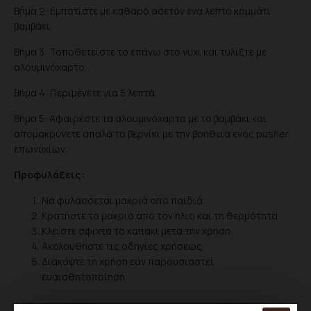
Βήμα 2: Εμποτίστε με καθαρό ασετόν ένα λεπτό κομμάτι
βαμβάκι.
Βήμα 3: Τοποθετείστε το επάνω στο νύχι και τυλίξτε με
αλουμινόχαρτο.
Βήμα 4: Περιμένετε για 5 λεπτά.
Βήμα 5: Αφαιρέστε τα αλουμινόχαρτα με το βαμβάκι και
απομακρύνετε απαλά το βερνίκι με την βοήθεια ενός pusher
επωνυχίων.
Προφυλάξεις:
Να φυλάσσεται μακριά από παιδιά
Κρατήστε το μακριά από τον ήλιο και τη θερμότητα
Κλείστε σφιχτά το καπάκι μετά την χρήση
Ακολουθήστε τις οδηγίες χρήσεως
Διακόψτε τη χρήση εάν παρουσιαστεί
ευαισθητοποίηση