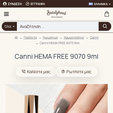
ΣΎΝΔΕΣΗ
ΕΓΓΡΑΦΉ
ΕΛΛΗΝΙΚΆ
Όλα
Προϊόντα
Ημιμόνιμο
Χρωματολόγιο
Canni
Canni HEMA FREE 9070 9ml
Canni HEMA FREE 9070 9ml
Καλέστε μας
Ρωτήστε μας