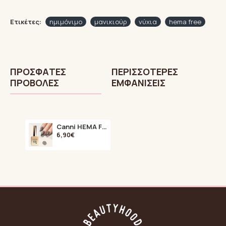
Ετικέτες:
ημιμόνιμο
μανικιούρ
νύχια
hema free
ΠΡΌΣΦΑTΕΣ
ΠΕΡΙΣΣΌΤΕΡΕΣ
ΠΡΟΒΟΛΈΣ
ΕΜΦΑΝΊΣΕΙΣ
Canni HEMA FREE 9070 9ml
6,90€