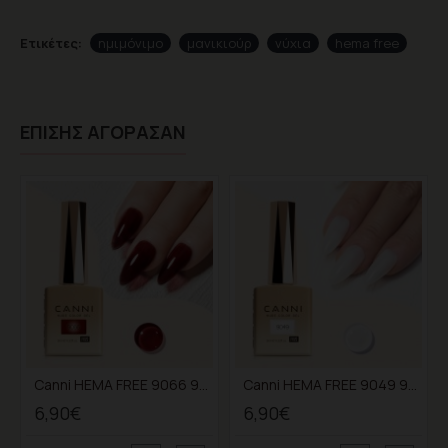
Ετικέτες:
ημιμόνιμο
μανικιούρ
νύχια
hema free
ΕΠΊΣΗΣ ΑΓΌΡΑΣΑΝ
Canni HEMA FREE 9066 9ml
Canni HEMA FREE 9049 9ml
6,90€
6,90€