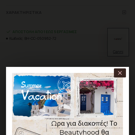
ΧΑΡΑΚΤΗΡΙΣΤΙΚΆ
ΑΠΟΣΤΟΛΉ ΑΠΌ 1 ΈΩΣ 5 ΕΡΓΆΣΙΜΕΣ
Κωδικός:
BH-CC-050982-72
Canni
6,90€
Χωρίς ΦΠΑ: 5,56€
Χρώμα
Κόκκινο
ΚΑΛΆΘΙ