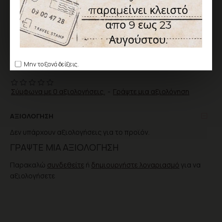
ΑΓΟΡΆ
ΕΠΙΘΥΜΗΤΌ
ΣΎΓΚΡΙΣΗ
Μην το ξανά δείξεις.
Σύμφωνα με 0 αξιολογήσεις.
-
Γράψτε μια αξιολόγηση
ΑΞΙΟΛΌΓΗΣΗ
Δεν υπάρχουν αξιολογήσεις για το προϊόν.
ΓΡΆΨΤΕ ΜΙΑ ΑΞΙΟΛΌΓΗΣΗ
Παρακαλώ
συνδεθείτε
ή
δημιουργήστε λογαριασμό
για να
αξιολογήσετε