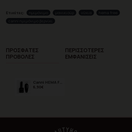
Ετικέτες:
ημιμόνιμο
μανικιούρ
νύχια
hema free
canni ημιμόνιμο βερνίκι
ΠΡΌΣΦΑTΕΣ
ΠΕΡΙΣΣΌΤΕΡΕΣ
ΠΡΟΒΟΛΈΣ
ΕΜΦΑΝΊΣΕΙΣ
Canni HEMA FREE Black 9018 9ml
6,90€