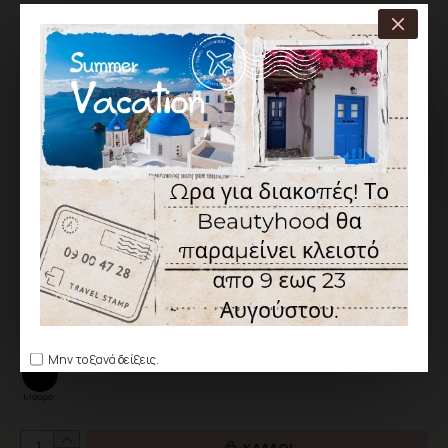
ΧΑΡΑΚΤΗΡΙΣΤΙΚΆ
ΑΠΟΣΤΟΛΉ ΑΠΌ 1 ΈΩΣ 5 ΕΡΓΆΣΙΜΕΣ
Κωδικός:
BH-CC-050982-18
Canni
6,90€
Χωρίς ΦΠΑ: 5,56€
Χρώμα
Μην το ξανά δείξεις.
Μαύρο
ΚΑΛΆΘΙ