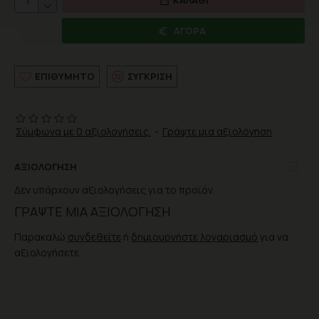
ΑΓΟΡΆ
ΕΠΙΘΥΜΗΤΌ
ΣΎΓΚΡΙΣΗ
Σύμφωνα με 0 αξιολογήσεις.
-
Γράψτε μια αξιολόγηση
ΑΞΙΟΛΌΓΗΣΗ
Δεν υπάρχουν αξιολογήσεις για το προϊόν.
ΓΡΆΨΤΕ ΜΙΑ ΑΞΙΟΛΌΓΗΣΗ
Παρακαλώ
συνδεθείτε
ή
δημιουργήστε λογαριασμό
για να
αξιολογήσετε