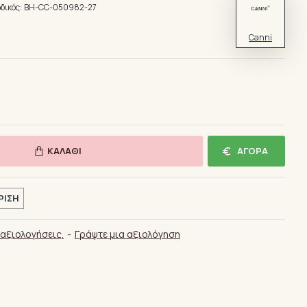
δικός:
BH-CC-050982-27
Canni
ΚΑΛΆΘΙ
ΑΓΟΡΆ
ΡΙΣΗ
αξιολογήσεις.
-
Γράψτε μια αξιολόγηση