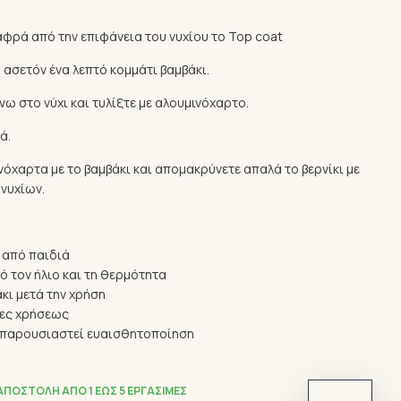
λαφρά από την επιφάνεια του νυχίου το Top coat
 ασετόν ένα λεπτό κομμάτι βαμβάκι.
νω στο νύχι και τυλίξτε με αλουμινόχαρτο.
ά.
νόχαρτα με το βαμβάκι και απομακρύνετε απαλά το βερνίκι με
νυχίων.
 από παιδιά
ό τον ήλιο και τη θερμότητα
κι μετά την χρήση
ίες χρήσεως
ν παρουσιαστεί ευαισθητοποίηση
ΑΠΟΣΤΟΛΉ ΑΠΌ 1 ΈΩΣ 5 ΕΡΓΆΣΙΜΕΣ