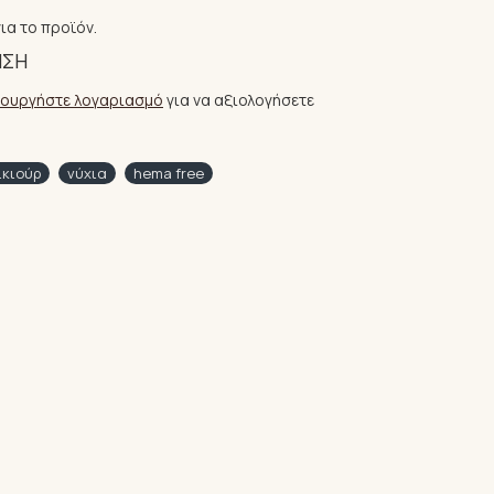
ια το προϊόν.
ΗΣΗ
ιουργήστε λογαριασμό
για να αξιολογήσετε
ικιούρ
νύχια
hema free