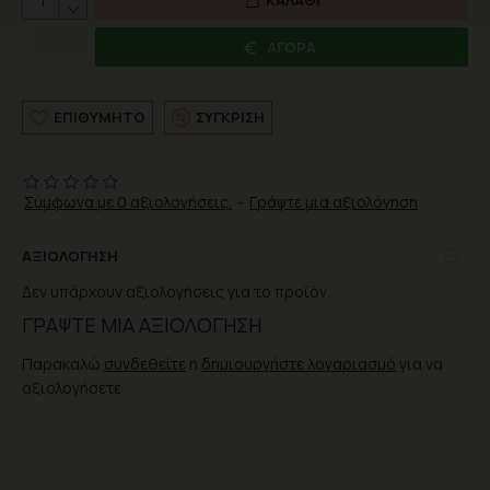
ΑΓΟΡΆ
ΕΠΙΘΥΜΗΤΌ
ΣΎΓΚΡΙΣΗ
Σύμφωνα με 0 αξιολογήσεις.
-
Γράψτε μια αξιολόγηση
ΑΞΙΟΛΌΓΗΣΗ
Δεν υπάρχουν αξιολογήσεις για το προϊόν.
ΓΡΆΨΤΕ ΜΙΑ ΑΞΙΟΛΌΓΗΣΗ
Παρακαλώ
συνδεθείτε
ή
δημιουργήστε λογαριασμό
για να
αξιολογήσετε