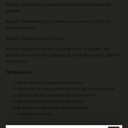
Βήμα 2: Εμποτίστε με καθαρό ασετόν ένα λεπτό κομμάτι
βαμβάκι.
Βήμα 3: Τοποθετείστε το επάνω στο νύχι και τυλίξτε με
αλουμινόχαρτο.
Βήμα 4: Περιμένετε για 5 λεπτά.
Βήμα 5: Αφαιρέστε τα αλουμινόχαρτα με το βαμβάκι και
απομακρύνετε απαλά το βερνίκι με την βοήθεια ενός pusher
επωνυχίων.
Προφυλάξεις:
Να φυλάσσεται μακριά από παιδιά
Κρατήστε το μακριά από τον ήλιο και τη θερμότητα
Κλείστε σφιχτά το καπάκι μετά την χρήση
Ακολουθήστε τις οδηγίες χρήσεως
Διακόψτε τη χρήση εάν παρουσιαστεί
ευαισθητοποίηση