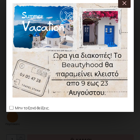
ΧΑΡΑΚΤΗΡΙΣΤΙΚΆ
ΑΠΟΣΤΟΛΉ ΑΠΌ 1 ΈΩΣ 5 ΕΡΓΆΣΙΜΕΣ
Κωδικός:
BH-CC-050982-133
Canni
6,90€
Χωρίς ΦΠΑ: 5,56€
Χρώμα
Μην το ξανά δείξεις.
Πορτοκαλί
ΚΑΛΆΘΙ