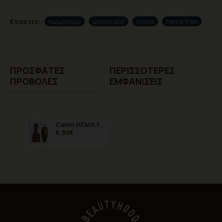
Ετικέτες:
ημιμόνιμο
μανικιούρ
νύχια
hema free
ΠΡΌΣΦΑTΕΣ
ΠΕΡΙΣΣΌΤΕΡΕΣ
ΠΡΟΒΟΛΈΣ
ΕΜΦΑΝΊΣΕΙΣ
Canni HEMA FREE Tacao 9133 9ml
6,90€