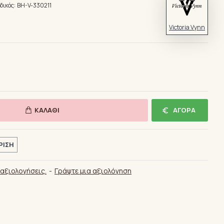
δικός:
BH-V-330211
Victoria Vynn
ΚΑΛΆΘΙ
ΑΓΟΡΆ
ΡΙΣΗ
αξιολογήσεις.
-
Γράψτε μια αξιολόγηση