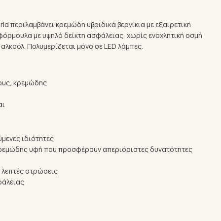
id περιλαμβάνει κρεμώδη υβριδικά βερνίκια με εξαιρετική
α φόρμουλα με υψηλό δείκτη ασφάλειας, χωρίς ενοχλητική οσμή
 αλκοόλ. Πολυμερίζεται μόνο σε LED λάμπες.
ους, κρεμώδης
αι
μενες ιδιότητες
κρεμώδης υφή που προσφέρουν απεριόριστες δυνατότητες
2 λεπτές στρώσεις
φάλειας