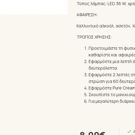
Τύπος λάμπας: LED 36 W, χρ
ΑΦΑΙΡΕΣΗ:
Καλλυντικό αλκοόλ, ασετόν, 
ΤΡΟΠΟΣ ΧΡΗΣΗΣ:
Προετοιμάστε τη φυσικ
καθαρίστε και αφαιρέσ
Εφαρμόστε μια λεπτή σ
δευτερόλεπτα.
Εφαρμόστε 2 λεπτές στ
στρώση για 60 δευτερ
Εφαρμόστε Pure Creamy
Σκουπίστε το μανικιούρ
Για μεγαλύτερη διάρκε