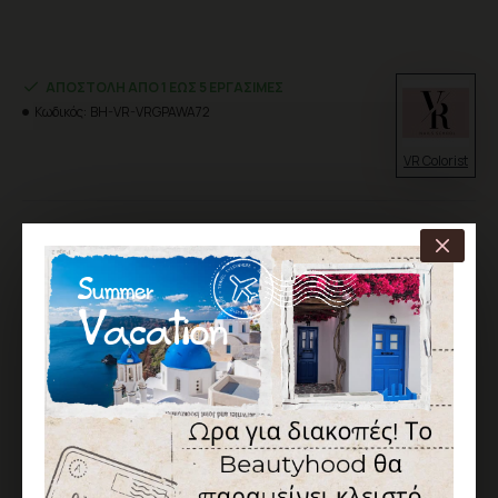
ΑΠΟΣΤΟΛΉ ΑΠΌ 1 ΈΩΣ 5 ΕΡΓΆΣΙΜΕΣ
Κωδικός:
BH-VR-VRGPAWA72
VR Colorist
12,00€
Χωρίς ΦΠΑ: 9,68€
Χρώμα
Κόκκινο
ΚΑΛΆΘΙ