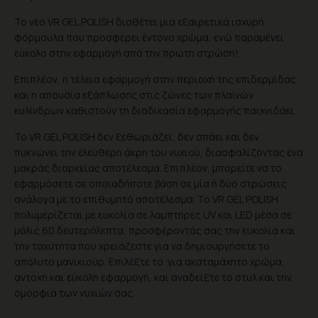
Το νέο VR GEL POLISH διαθέτει μια εξαιρετικά ισχυρή
φόρμουλα που προσφέρει έντονο χρώμα, ενώ παραμένει
εύκολο στην εφαρμογή από την πρώτη στρώση!
Επιπλέον, η τέλεια εφαρμογή στην περιοχή της επιδερμίδας
και η απουσία εξάπλωσης στις ζώνες των πλαϊνών
κυλίνδρων καθιστούν τη διαδικασία εφαρμογής παιχνιδάκι.
Το VR GEL POLISH δεν ξεθωριάζει, δεν σπάει και δεν
πυκνώνει την ελεύθερη άκρη του νυχιού, διασφαλίζοντας ένα
μακράς διαρκείας αποτέλεσμα. Επιπλέον, μπορείτε να το
εφαρμόσετε σε οποιαδήποτε βάση σε μία ή δύο στρώσεις
ανάλογα με το επιθυμητό αποτέλεσμα. Το VR GEL POLISH
πολυμερίζεται με ευκολία σε λαμπτήρες UV και LED μέσα σε
μόλις 60 δευτερόλεπτα, προσφέροντάς σας την ευκολία και
την ταχύτητα που χρειάζεστε για να δημιουργήσετε το
απόλυτο μανικιούρ. Επιλέξτε το για ακαταμάχητο χρώμα,
αντοχή και εύκολη εφαρμογή, και αναδείξτε το στυλ και την
ομορφιά των νυχιών σας.