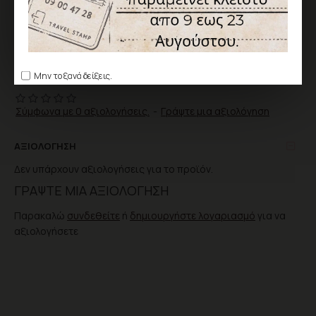
ΑΓΟΡΆ
ΕΠΙΘΥΜΗΤΌ
ΣΎΓΚΡΙΣΗ
Μην το ξανά δείξεις.
Σύμφωνα με 0 αξιολογήσεις.
-
Γράψτε μια αξιολόγηση
ΑΞΙΟΛΌΓΗΣΗ
Δεν υπάρχουν αξιολογήσεις για το προϊόν.
ΓΡΆΨΤΕ ΜΙΑ ΑΞΙΟΛΌΓΗΣΗ
Παρακαλώ
συνδεθείτε
ή
δημιουργήστε λογαριασμό
για να
αξιολογήσετε