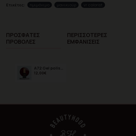
Ετικέτες:
ημιμόνιμο
μανικιούρ
vr colorist
ΠΡΌΣΦΑTΕΣ
ΠΕΡΙΣΣΌΤΕΡΕΣ
ΠΡΟΒΟΛΈΣ
ΕΜΦΑΝΊΣΕΙΣ
A72 Gel polish VR Colorist 15ml NEW FORMULA
12,00€