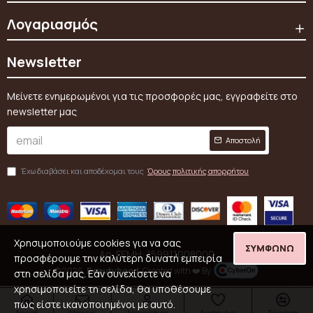
Λογαριασμός
Newsletter
Μείνετε ενημερωμένοι για τις προσφορές μας, εγγραφείτε στο
newsletter μας
Αποστολή
Έχω διαβάσει και αποδέχομαι τους
Όρους πολιτικής απορρήτου
Χρησιμοποιούμε cookies για να σας
ΣΥΜΦΩΝΏ
Αρ. ΓΕΜΗ: 159911008000
προσφέρουμε την καλύτερη δυνατή εμπειρία
© 2026,
Beautyhood
, Created with ❤️ By
στη σελίδα μας. Εάν συνεχίσετε να
χρησιμοποιείτε τη σελίδα, θα υποθέσουμε
πως είστε ικανοποιημένοι με αυτό.