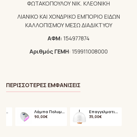
ΦΩΤΑΚΟΠΟΥΛΟΥ ΝΙΚ. ΚΛΕΟΝΙΚΗ
ΛΙΑΝΙΚΟ ΚΑΙ ΧΟΝΔΡΙΚΟ ΕΜΠΟΡΙΟ ΕΙΔΩΝ
ΚΑΛΛΟΠΙΣΜΟΥ ΜΕΣΩ ΔΙΑΔΙΚΤΥΟΥ
ΑΦΜ:
154977874
Αριθμός ΓΕΜΗ
: 159911008000
ΠΕΡΙΣΣΌΤΕΡΕΣ ΕΜΦΑΝΊΣΕΙΣ
Tea Tree Oil για Θεραπεία των Μυκητών στα Νύχια 15ml
Λάμπα Πολυμερισμού LED A6
Επαγγελματική Λάμπα Πολυμερισμού 48Watt UV / LED SUN ONE
90,00€
35,00€