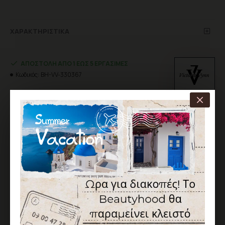
ΧΑΡΑΚΤΗΡΙΣΤΙΚΆ
ΑΠΟΣΤΟΛΉ ΑΠΌ 1 ΈΩΣ 5 ΕΡΓΆΣΙΜΕΣ
Κωδικός:
BH-VV-330367
Victoria
Vynn
14,50€
Χωρίς ΦΠΑ: 11,69€
ΚΑΛΆΘΙ
ΑΓΟΡΆ