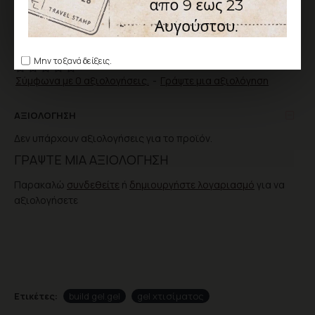
ΕΠΙΘΥΜΗΤΌ
ΣΎΓΚΡΙΣΗ
Μην το ξανά δείξεις.
Σύμφωνα με 0 αξιολογήσεις.
-
Γράψτε μια αξιολόγηση
ΑΞΙΟΛΌΓΗΣΗ
Δεν υπάρχουν αξιολογήσεις για το προϊόν.
ΓΡΆΨΤΕ ΜΙΑ ΑΞΙΟΛΌΓΗΣΗ
Παρακαλώ
συνδεθείτε
ή
δημιουργήστε λογαριασμό
για να
αξιολογήσετε
Ετικέτες:
build gel.gel
gel χτισίματος