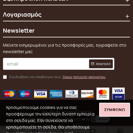
Λογαριασμός
Newsletter
Μείνετε ενημερωμένοι για τις προσφορές μας, εγγραφείτε στο
newsletter μας
Αποστολή
Έχω διαβάσει και αποδέχομαι τους
Όρους πολιτικής απορρήτου
Χρησιμοποιούμε cookies για να σας
ΣΥΜΦΩΝΏ
Αρ. ΓΕΜΗ: 159911008000
προσφέρουμε την καλύτερη δυνατή εμπειρία
© 2026,
Beautyhood
, Created with ❤️ By
στη σελίδα μας. Εάν συνεχίσετε να
χρησιμοποιείτε τη σελίδα, θα υποθέσουμε