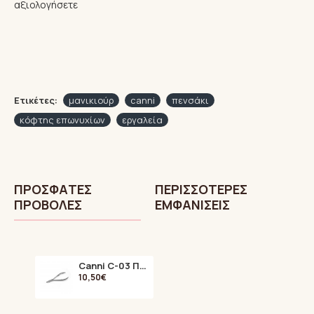
αξιολογήσετε
Ετικέτες:
μανικιούρ
canni
πενσάκι
κόφτης επωνυχίων
εργαλεία
ΠΡΌΣΦΑTΕΣ
ΠΕΡΙΣΣΌΤΕΡΕΣ
ΠΡΟΒΟΛΈΣ
ΕΜΦΑΝΊΣΕΙΣ
Canni C-03 Πενσάκι Επωνυχίων 5mm
10,50€