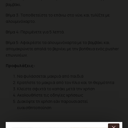
βαμβάκι.
Βήμα 3: Τοποθετείστε το επάνω στο νύχι και τυλίξτε με
αλουμινόχαρτο.
Βήμα 4: Περιμένετε για 5 λεπτά.
Βήμα 5: Αφαιρέστε τα αλουμινόχαρτα με το βαμβάκι και
απομακρύνετε απαλά το βερνίκι με την βοήθεια ενός pusher
επωνυχίων.
Προφυλάξεις:
Να φυλάσσεται μακριά από παιδιά
Κρατήστε το μακριά από τον ήλιο και τη θερμότητα
Κλείστε σφιχτά το καπάκι μετά την χρήση
Ακολουθήστε τις οδηγίες χρήσεως
Διακόψτε τη χρήση εάν παρουσιαστεί
ευαισθητοποίηση