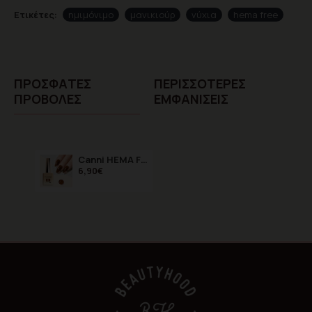
Ετικέτες:
ημιμόνιμο
μανικιούρ
νύχια
hema free
ΠΡΌΣΦΑTΕΣ
ΠΕΡΙΣΣΌΤΕΡΕΣ
ΠΡΟΒΟΛΈΣ
ΕΜΦΑΝΊΣΕΙΣ
Canni HEMA FREE 9068 9ml
6,90€