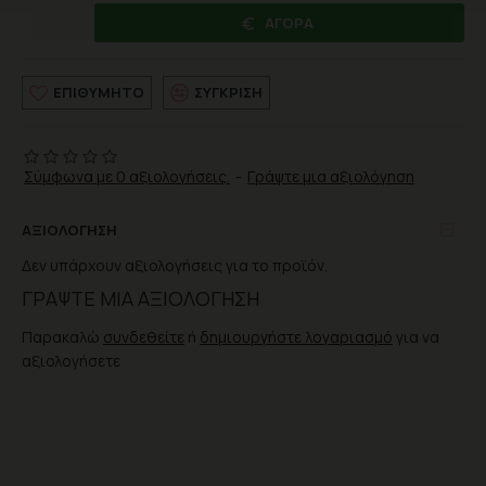
ΑΓΟΡΆ
ΕΠΙΘΥΜΗΤΌ
ΣΎΓΚΡΙΣΗ
Σύμφωνα με 0 αξιολογήσεις.
-
Γράψτε μια αξιολόγηση
ΑΞΙΟΛΌΓΗΣΗ
Δεν υπάρχουν αξιολογήσεις για το προϊόν.
ΓΡΆΨΤΕ ΜΙΑ ΑΞΙΟΛΌΓΗΣΗ
Παρακαλώ
συνδεθείτε
ή
δημιουργήστε λογαριασμό
για να
αξιολογήσετε