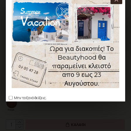
ΧΑΡΑΚΤΗΡΙΣΤΙΚΆ
ΑΠΟΣΤΟΛΉ ΑΠΌ 1 ΈΩΣ 5 ΕΡΓΆΣΙΜΕΣ
Κωδικός:
BH-CC-050982-68
Canni
6,90€
Χωρίς ΦΠΑ: 5,56€
Χρώμα
Μην το ξανά δείξεις.
Καφέ
ΚΑΛΆΘΙ