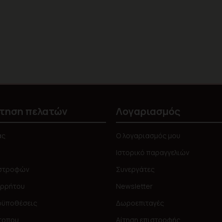
τηση πελατών
Λογαριασμός
ας
Ο λογαριασμός μου
Ιστορικό παραγγελιών
ιστροφών
Συνεργάτες
ορρήτου
Newsletter
οϋποθέσεις
Δωροεπιταγές
τοπου
Αίτηση επιστροφής