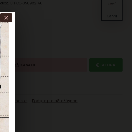
δικός:
BH-CC-050982-46
Canni
ΚΑΛΆΘΙ
ΑΓΟΡΆ
ΡΙΣΗ
αξιολογήσεις.
-
Γράψτε μια αξιολόγηση