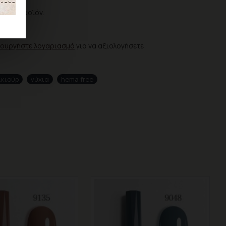
ια το προϊόν.
ΗΣΗ
ιουργήστε λογαριασμό
για να αξιολογήσετε
ικιούρ
νύχια
hema free