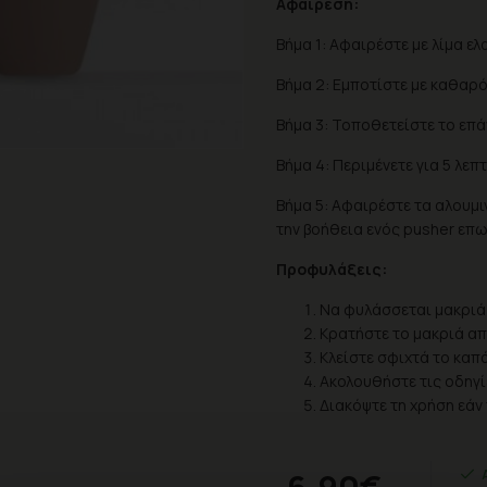
Αφαίρεση:
Βήμα 1: Αφαιρέστε με λίμα ε
Βήμα 2: Εμποτίστε με καθαρό
Βήμα 3: Τοποθετείστε το επά
Βήμα 4: Περιμένετε για 5 λεπτ
Βήμα 5: Αφαιρέστε τα αλουμι
την βοήθεια ενός pusher επω
Προφυλάξεις:
Να φυλάσσεται μακριά
Κρατήστε το μακριά απ
Κλείστε σφιχτά το καπά
Ακολουθήστε τις οδηγ
Διακόψτε τη χρήση εά