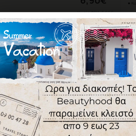
6,90€
Κω
Χωρίς ΦΠΑ: 5,56€
Χρώμα
ΕΠΙΘΥΜΗΤΌ
ΣΎΓΚ
Σύμφωνα με 0 
ΑΞΙΟΛΌΓΗΣΗ