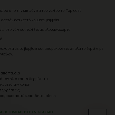
λαφρά από την επιφάνεια του νυχίου το Top coat
 ασετόν ένα λεπτό κομμάτι βαμβάκι.
νω στο νύχι και τυλίξτε με αλουμινόχαρτο.
ά.
νόχαρτα με το βαμβάκι και απομακρύνετε απαλά το βερνίκι με
νυχίων.
 από παιδιά
ό τον ήλιο και τη θερμότητα
κι μετά την χρήση
ίες χρήσεως
ν παρουσιαστεί ευαισθητοποίηση
ΑΠΟΣΤΟΛΉ ΑΠΌ 1 ΈΩΣ 5 ΕΡΓΆΣΙΜΕΣ