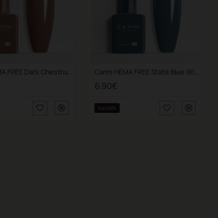
Canni HEMA FREE Dark Chestnut 9135 9ml
Canni HEMA FREE State Blue 9048 9ml
6,90€
Καλάθι