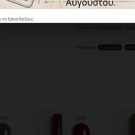
Δεν υπάρχουν αξιολογήσεις γ
ΓΡΆΨΤΕ ΜΙΑ ΑΞΙΟΛΌΓ
 το ξανά δείξεις.
Παρακαλώ
συνδεθείτε
ή
δημ
Ετικέτες:
ημιμόνιμο
μαν