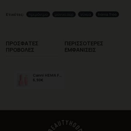
Ετικέτες:
ημιμόνιμο
μανικιούρ
νύχια
hema free
ΠΡΌΣΦΑTΕΣ
ΠΕΡΙΣΣΌΤΕΡΕΣ
ΠΡΟΒΟΛΈΣ
ΕΜΦΑΝΊΣΕΙΣ
Canni HEMA FREE Geraldine 9114 9ml
6,90€