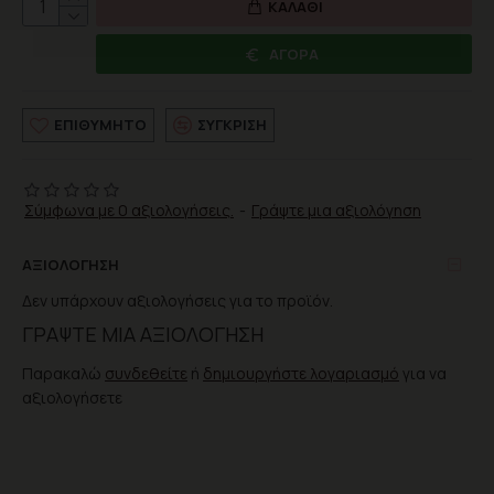
ΚΑΛΆΘΙ
ΑΓΟΡΆ
ΕΠΙΘΥΜΗΤΌ
ΣΎΓΚΡΙΣΗ
Σύμφωνα με 0 αξιολογήσεις.
-
Γράψτε μια αξιολόγηση
ΑΞΙΟΛΌΓΗΣΗ
Δεν υπάρχουν αξιολογήσεις για το προϊόν.
ΓΡΆΨΤΕ ΜΙΑ ΑΞΙΟΛΌΓΗΣΗ
Παρακαλώ
συνδεθείτε
ή
δημιουργήστε λογαριασμό
για να
αξιολογήσετε