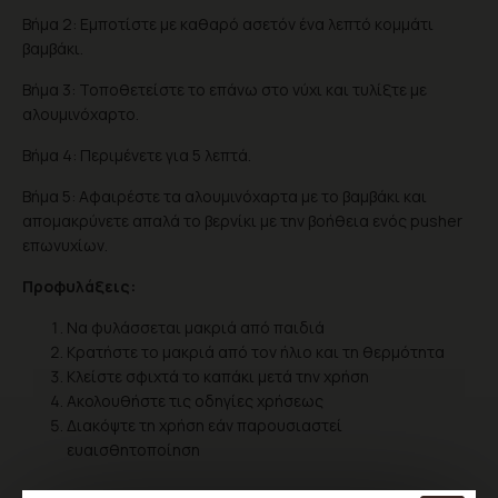
Βήμα 2: Εμποτίστε με καθαρό ασετόν ένα λεπτό κομμάτι
βαμβάκι.
Βήμα 3: Τοποθετείστε το επάνω στο νύχι και τυλίξτε με
αλουμινόχαρτο.
Βήμα 4: Περιμένετε για 5 λεπτά.
Βήμα 5: Αφαιρέστε τα αλουμινόχαρτα με το βαμβάκι και
απομακρύνετε απαλά το βερνίκι με την βοήθεια ενός pusher
επωνυχίων.
Προφυλάξεις:
Να φυλάσσεται μακριά από παιδιά
Κρατήστε το μακριά από τον ήλιο και τη θερμότητα
Κλείστε σφιχτά το καπάκι μετά την χρήση
Ακολουθήστε τις οδηγίες χρήσεως
Διακόψτε τη χρήση εάν παρουσιαστεί
ευαισθητοποίηση