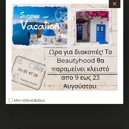
ΧΑΡΑΚΤΗΡΙΣΤΙΚΆ
ΑΠΟΣΤΟΛΉ ΑΠΌ 1 ΈΩΣ 5 ΕΡΓΆΣΙΜΕΣ
Κωδικός:
BH-CC-050982-134
Canni
6,90€
Χωρίς ΦΠΑ: 5,56€
Μην το ξανά δείξεις.
Χρώμα
Ροζ