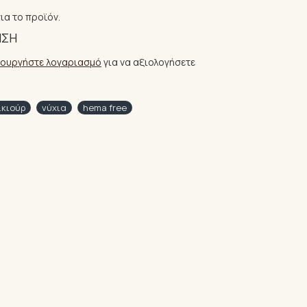
ια το προϊόν.
ΗΣΗ
ιουργήστε λογαριασμό
για να αξιολογήσετε
ικιούρ
νύχια
hema free