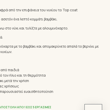
λαφρά από την επιφάνεια του νυχίου το Top coat
 ασετόν ένα λεπτό κομμάτι βαμβάκι.
νω στο νύχι και τυλίξτε με αλουμινόχαρτο.
ά.
νόχαρτα με το βαμβάκι και απομακρύνετε απαλά το βερνίκι με
νυχίων.
 από παιδιά
ό τον ήλιο και τη θερμότητα
κι μετά την χρήση
ίες χρήσεως
ν παρουσιαστεί ευαισθητοποίηση
ΑΠΟΣΤΟΛΉ ΑΠΌ 1 ΈΩΣ 5 ΕΡΓΆΣΙΜΕΣ