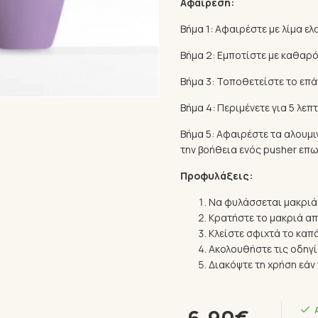
Αφαίρεση:
Βήμα 1: Αφαιρέστε με λίμα ε
Βήμα 2: Εμποτίστε με καθαρό
Βήμα 3: Τοποθετείστε το επά
Βήμα 4: Περιμένετε για 5 λεπτ
Βήμα 5: Αφαιρέστε τα αλουμι
την βοήθεια ενός pusher επω
Προφυλάξεις:
Να φυλάσσεται μακριά
Κρατήστε το μακριά απ
Κλείστε σφιχτά το καπά
Ακολουθήστε τις οδηγ
Διακόψτε τη χρήση εά