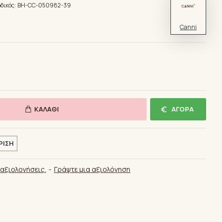
δικός:
BH-CC-050982-39
Canni
ΚΑΛΆΘΙ
ΑΓΟΡΆ
ΡΙΣΗ
αξιολογήσεις.
-
Γράψτε μια αξιολόγηση