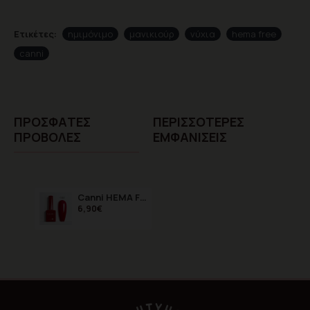
Ετικέτες:
ημιμόνιμο
μανικιούρ
νύχια
hema free
canni
ΠΡΌΣΦΑTΕΣ
ΠΕΡΙΣΣΌΤΕΡΕΣ
ΠΡΟΒΟΛΈΣ
ΕΜΦΑΝΊΣΕΙΣ
Canni HEMA FREE Falu Red 9102 9ml
6,90€