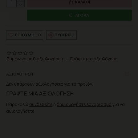
ΚΑΛΆΘΙ
ΑΓΟΡΆ
ΕΠΙΘΥΜΗΤΌ
ΣΎΓΚΡΙΣΗ
Σύμφωνα με 0 αξιολογήσεις.
-
Γράψτε μια αξιολόγηση
ΑΞΙΟΛΌΓΗΣΗ
Δεν υπάρχουν αξιολογήσεις για το προϊόν.
ΓΡΆΨΤΕ ΜΙΑ ΑΞΙΟΛΌΓΗΣΗ
Παρακαλώ
συνδεθείτε
ή
δημιουργήστε λογαριασμό
για να
αξιολογήσετε