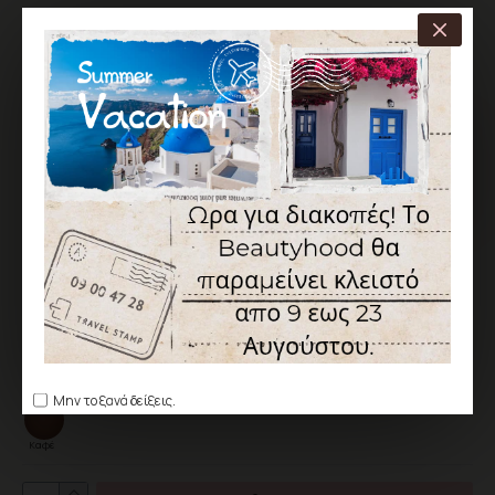
ΧΑΡΑΚΤΗΡΙΣΤΙΚΆ
ΑΠΟΣΤΟΛΉ ΑΠΌ 1 ΈΩΣ 5 ΕΡΓΆΣΙΜΕΣ
Κωδικός:
BH-CC-050982-102
Canni
6,90€
Χωρίς ΦΠΑ: 5,56€
Χρώμα
Μην το ξανά δείξεις.
Καφέ