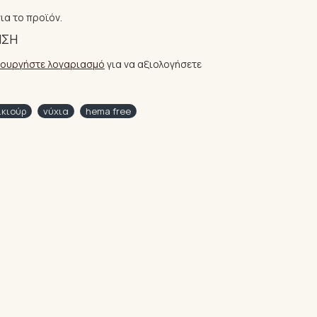
ια το προϊόν.
ΗΣΗ
ιουργήστε λογαριασμό
για να αξιολογήσετε
ικιούρ
νύχια
hema free