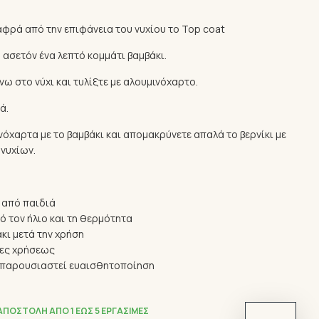
λαφρά από την επιφάνεια του νυχίου το Top coat
 ασετόν ένα λεπτό κομμάτι βαμβάκι.
νω στο νύχι και τυλίξτε με αλουμινόχαρτο.
ά.
νόχαρτα με το βαμβάκι και απομακρύνετε απαλά το βερνίκι με
νυχίων.
 από παιδιά
ό τον ήλιο και τη θερμότητα
κι μετά την χρήση
ίες χρήσεως
ν παρουσιαστεί ευαισθητοποίηση
ΑΠΟΣΤΟΛΉ ΑΠΌ 1 ΈΩΣ 5 ΕΡΓΆΣΙΜΕΣ