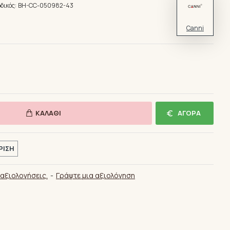
δικός:
BH-CC-050982-43
Canni
ΚΑΛΆΘΙ
ΑΓΟΡΆ
ΡΙΣΗ
αξιολογήσεις.
-
Γράψτε μια αξιολόγηση