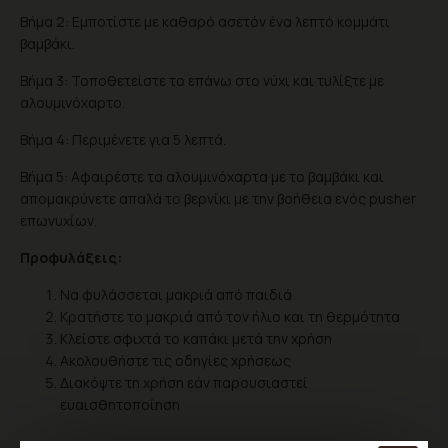
Βήμα 2: Εμποτίστε με καθαρό ασετόν ένα λεπτό κομμάτι
βαμβάκι.
Βήμα 3: Τοποθετείστε το επάνω στο νύχι και τυλίξτε με
αλουμινόχαρτο.
Βήμα 4: Περιμένετε για 5 λεπτά.
Βήμα 5: Αφαιρέστε τα αλουμινόχαρτα με το βαμβάκι και
απομακρύνετε απαλά το βερνίκι με την βοήθεια ενός pusher
επωνυχίων.
Προφυλάξεις:
Να φυλάσσεται μακριά από παιδιά
Κρατήστε το μακριά από τον ήλιο και τη θερμότητα
Κλείστε σφιχτά το καπάκι μετά την χρήση
Ακολουθήστε τις οδηγίες χρήσεως
Διακόψτε τη χρήση εάν παρουσιαστεί
ευαισθητοποίηση