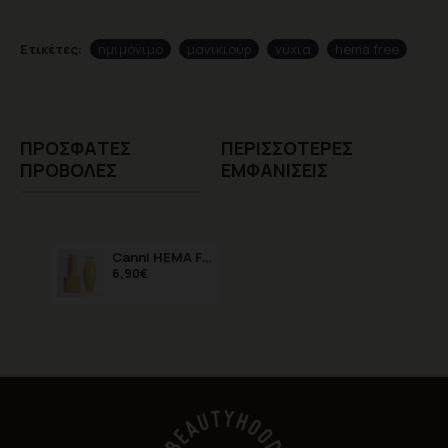
Ετικέτες:
ημιμόνιμο
μανικιούρ
νύχια
hema free
ΠΡΌΣΦΑTΕΣ
ΠΕΡΙΣΣΌΤΕΡΕΣ
ΠΡΟΒΟΛΈΣ
ΕΜΦΑΝΊΣΕΙΣ
Canni HEMA FREE Camel 9138 9ml
6,90€