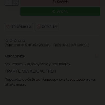
ΚΑΛΆΘΙ
ΑΓΟΡΆ
ΕΠΙΘΥΜΗΤΌ
ΣΎΓΚΡΙΣΗ
Σύμφωνα με 0 αξιολογήσεις.
-
Γράψτε μια αξιολόγηση
ΑΞΙΟΛΌΓΗΣΗ
Δεν υπάρχουν αξιολογήσεις για το προϊόν.
ΓΡΆΨΤΕ ΜΙΑ ΑΞΙΟΛΌΓΗΣΗ
Παρακαλώ
συνδεθείτε
ή
δημιουργήστε λογαριασμό
για να
αξιολογήσετε