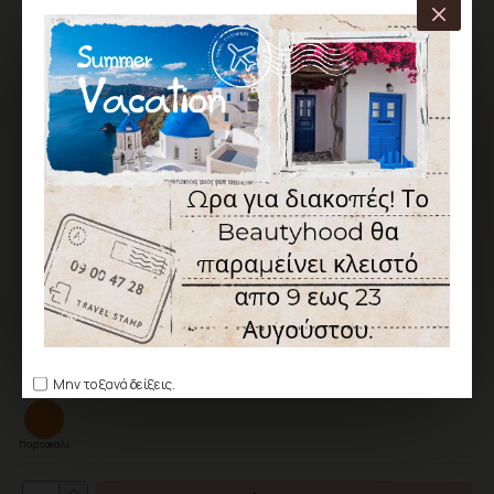
ΧΑΡΑΚΤΗΡΙΣΤΙΚΆ
ΑΠΟΣΤΟΛΉ ΑΠΌ 1 ΈΩΣ 5 ΕΡΓΆΣΙΜΕΣ
Κωδικός:
BH-CC-050982-138
Canni
6,90€
Χωρίς ΦΠΑ: 5,56€
Μην το ξανά δείξεις.
Χρώμα
Πορτοκαλί