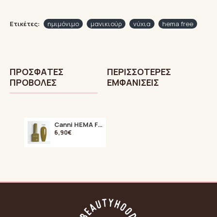
Ετικέτες:
ημιμόνιμο
μανικιούρ
νύχια
hema free
ΠΡΌΣΦΑTΕΣ
ΠΕΡΙΣΣΌΤΕΡΕΣ
ΠΡΟΒΟΛΈΣ
ΕΜΦΑΝΊΣΕΙΣ
Canni HEMA FREE Himalaya 9144 9ml
6,90€