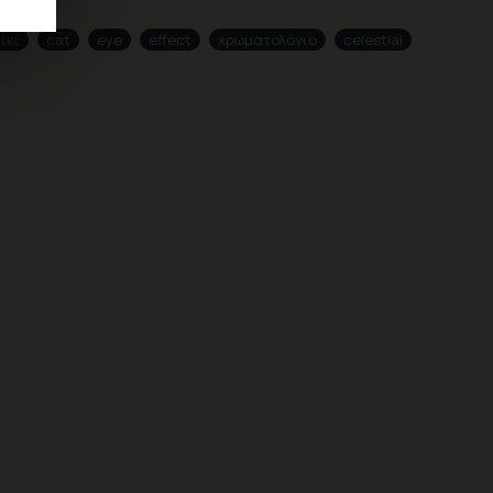
ίκι
cat
eye
effect
χρωματολόγιο
celestial