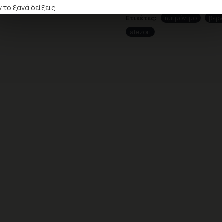
 το ξανά δείξεις.
Ετικέτες:
ημιμόνιμο
βερν
alezori