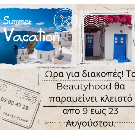
ΕΠΙΘΥΜΗΤΌ
ΣΎΓΚ
Σύμφωνα με 0 
ΑΞΙΟΛΌΓΗΣΗ
Δεν υπάρχουν αξιολογήσεις γ
ΓΡΆΨΤΕ ΜΙΑ ΑΞΙΟΛΌΓ
Παρακαλώ
συνδεθείτε
ή
δημ