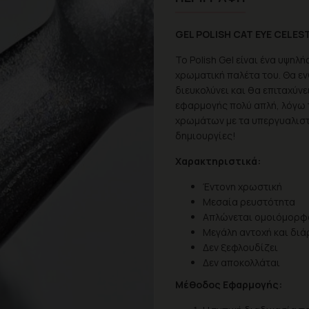
GEL POLISH CAT EYE CELE
Το Polish Gel είναι ένα υψηλ
χρωματική παλέτα του. Θα εν
διευκολύνει και θα επιταχύν
εφαρμογής πολύ απλή, λόγω 
χρωμάτων με τα υπεργυαλιστ
δημιουργίες!
Χαρακτηριστικά:
Έντονη χρωστική
Μεσαία ρευστότητα
Απλώνεται ομοιόμορφ
Μεγάλη αντοχή και διά
Δεν ξεφλουδίζει
Δεν αποκολλάται
Μέθοδος Εφαρμογής: