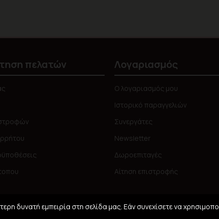
τηση πελατών
Λογαριασμός
ας
Ο λογαριασμός μου
Ιστορικό παραγγελιών
ιστροφών
Συνεργάτες
ορρήτου
Newsletter
οϋποθέσεις
Δωροεπιταγές
τοπου
Αίτηση επιστροφής
ερη δυνατή εμπειρία στη σελίδα μας. Εάν συνεχίσετε να χρησιμοπο