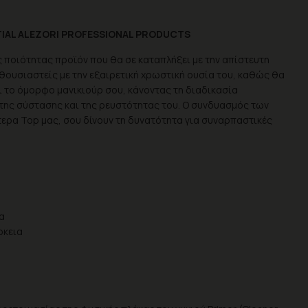
STIAL ALEZORI PROFESSIONAL PRODUCTS
ής ποιότητας προϊόν που θα σε καταπλήξει με την απίστευτη
θουσιαστείς με την εξαιρετική χρωστική ουσία του, καθώς θα
ει το όμορφο μανικιούρ σου, κάνοντας τη διαδικασία
της σύστασης και της ρευστότητας του. Ο συνδυασμός των
ερα Top μας, σου δίνουν τη δυνατότητα για συναρπαστικές
α
ρκεια