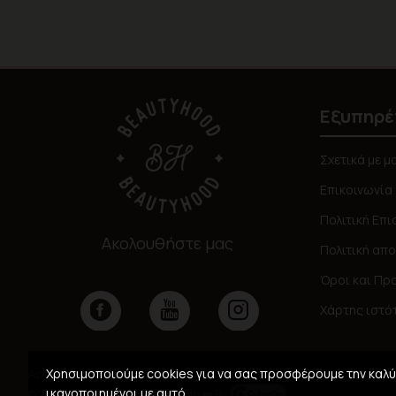
Εξυπηρέ
Σχετικά με μ
Επικοινωνία
Πολιτική Επ
Ακολουθήστε μας
Πολιτική απ
Όροι και Πρ
Χάρτης ιστό
Χρησιμοποιούμε cookies για να σας προσφέρουμε την καλύτ
Αρ. ΓΕΜΗ: 159911008000
ικανοποιημένοι με αυτό.
© 2026,
Beautyhood
, Created with ❤️ By