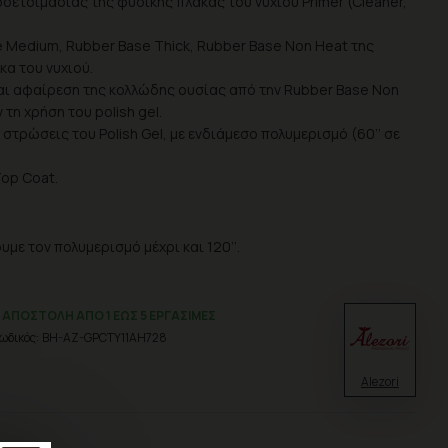
ροετοιμασίας της φυσικής πλάκας του νυχιού Primer (Cleaner,
Medium, Rubber Base Thick, Rubber Base Non Heat της
κα του νυχιού.
ι αφαίρεση της κολλώδης ουσίας από την Rubber Base Non
 τη χρήση του polish gel.
στρώσεις του Polish Gel, με ενδιάμεσο πολυμερισμό (60’’ σε
Top Coat.
ε τον πολυμερισμό μέχρι και 120’’.
ΑΠΟΣΤΟΛΉ ΑΠΌ 1 ΈΩΣ 5 ΕΡΓΆΣΙΜΕΣ
ωδικός:
BH-AZ-GPCTY11AH728
Alezori