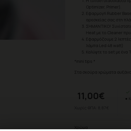
Η τυπική διαδικασία π
Optimizer, Primer).
Εφαρμογή Rubber Base 
αρεσκείας σας στη πλά
ΣΗΜΑΝΤΙΚΟ! Συνίστατα
Heat με το Cleaner πριν
Εφαρμόζουμε 2 λεπτές 
λάμπα Led 48 watt)
Καλύψτε το set με ένα 
*mini tips *
Στα σκούρα χρώματα αυξάνουμ
11,00€
Κ
Χωρίς ΦΠΑ: 8,87€
Χρώμα