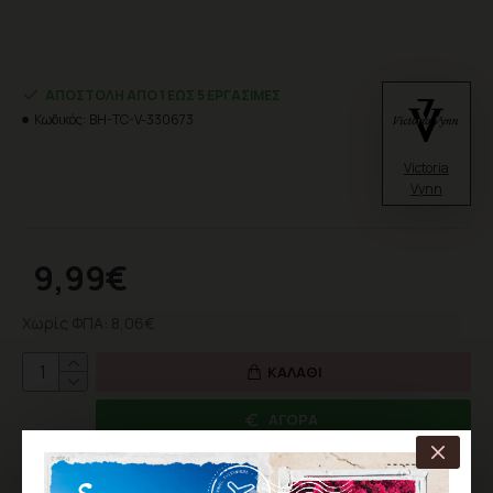
ΑΠΟΣΤΟΛΉ ΑΠΌ 1 ΈΩΣ 5 ΕΡΓΆΣΙΜΕΣ
Κωδικός:
BH-TC-V-330673
Victoria
Vynn
9,99€
Χωρίς ΦΠΑ: 8,06€
ΚΑΛΆΘΙ
ΑΓΟΡΆ
ΕΠΙΘΥΜΗΤΌ
ΣΎΓΚΡΙΣΗ