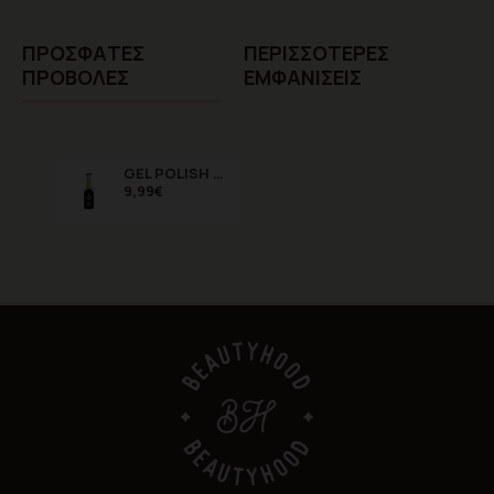
ΠΡΌΣΦΑTΕΣ
ΠΕΡΙΣΣΌΤΕΡΕΣ
ΠΡΟΒΟΛΈΣ
ΕΜΦΑΝΊΣΕΙΣ
GEL POLISH MEGA BASE Cold Pink 8ml
9,99€