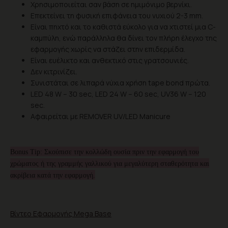
Χρησιμοποιείται σαν βάση σε ημιμόνιμο βερνίκι.
Επεκτείνει τη φυσική επιφάνεια του νυχιού 2-3 mm.
Είναι πηχτό και το καθιστά εύκολο για να χτιστεί μια C-
καμπύλη, ενώ παράλληλα θα δίνει τον πλήρη έλεγχο της
εφαρμογής χωρίς να στάζει στην επιδερμίδα.
Είναι ευέλικτο και ανθεκτικό στις γρατσουνιές.
Δεν κιτρινίζει.
Συνιστάται σε λιπαρά νύχια χρήση tape bond πρώτα.
LED 48 W – 30 sec, LED 24 W – 60 sec, UV36 W – 120
sec.
Αφαιρείται με REMOVER UV/LED Manicure
Bonus Tip: Σκούπισε την κολλώδη ουσία πριν την εφαρμογή του
χρώματος ή της γραμμής γαλλικού για μεγαλύτερη σταθερότητα και
ακρίβεια κατά την εφαρμογή.
Βίντεο Εφαρμογής Mega Base