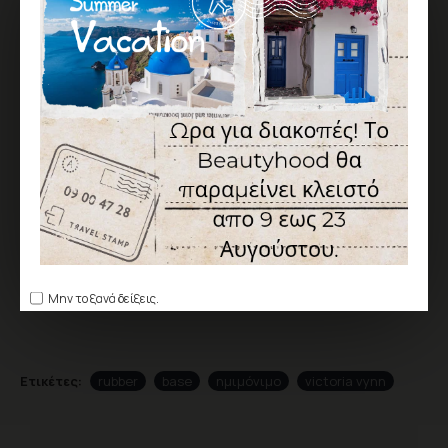
Σύμφωνα με 0 αξιολογήσεις.
-
Γράψτε μια αξιολόγηση
ΑΞΙΟΛΌΓΗΣΗ
Δεν υπάρχουν αξιολογήσεις για το προϊόν.
ΓΡΆΨΤΕ ΜΙΑ ΑΞΙΟΛΌΓΗΣΗ
Παρακαλώ
συνδεθείτε
ή
δημιουργήστε λογαριασμό
για να
αξιολογήσετε
Μην το ξανά δείξεις.
Ετικέτες:
rubber
base
ημιμόνιμο
victoria vynn