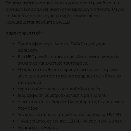
Παρέχει ανθεκτικό και ευέλικτο μανικιούρ. Η μοναδική του
σύνθεση εξασφαλίζει άνεση στην εφαρμογή, απόλυτο έλεγχο
του προϊόντος και εργασία χωρίς χρονική πίεση.
Πολυμερίζεται σε λάμπες UV/LED.
Χαρακτηριστικά:
Εύκολη εφαρμογή- Αντοχή- Ευελιξία-γρήγορη
αφαίρεση.
Ένα ΝΕΟ μοναδικά καινοτόμο υλικό τεχνητών νυχιών
ανθεκτικό και ελαστικό ταυτόχρονα.
Εξαιρετικά σταθερή εφαρμογή- υλικό που ''στρώνει''
μόνο του. Δυνατότητα και για εφαρμογή σε 4 δάχτυλα
ταυτόχρονα.
Υγρό διαμόρφωσης χωρίς καθόλου οσμές.
Διαμόρφωση με μέτρια -μαλακή λίμα. 180/240.
Η σκόνη κατά την διάρκεια λιμαρίσματος δεν σηκώνετε
στον αέρα.
Δεν καίει κατά την φωτοσκλήρυνση σε λάμπες UV/LED.
Πολυμερίζεται σε λάμπες LED 30-60 sec. η UV 120 sec.
Αφαιρείτε με Ασετόν.