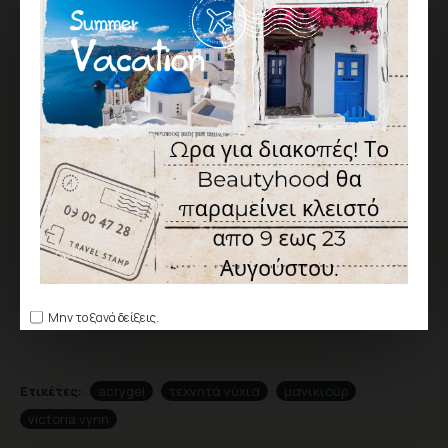
ΕΠΙΘΥΜΗΤΌ
ΣΎΓΚΡΙΣΗ
Σύμφωνα με 0 αξιολογήσεις.
-
Γράψτε μια αξιολόγηση
ΑΞΙΟΛΌΓΗΣΗ
Δεν υπάρχουν αξιολογήσεις για το προϊόν.
ΓΡΆΨΤΕ ΜΙΑ ΑΞΙΟΛΌΓΗΣΗ
Παρακαλώ
συνδεθείτε
ή
δημιουργήστε λογαριασμό
για να
αξιολογήσετε
Μην το ξανά δείξεις.
Ετικέτες:
acrygel
τεχνητά νύχια
μανικιούρ
victoria vynn