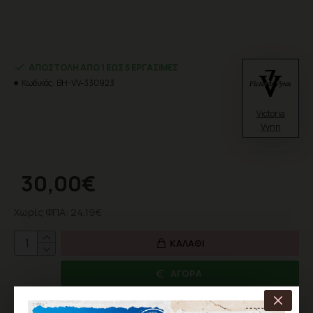
ΑΠΟΣΤΟΛΉ ΑΠΌ 1 ΈΩΣ 5 ΕΡΓΆΣΙΜΕΣ
Κωδικός:
BH-VV-330923
Victoria
Vynn
30,00€
Χωρίς ΦΠΑ: 24,19€
ΚΑΛΆΘΙ
ΑΓΟΡΆ