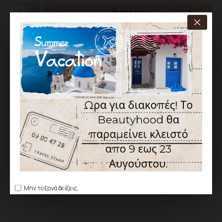
ΚΑΛΆΘΙ
ΑΓΟΡΆ
ΕΠΙΘΥΜΗΤΌ
ΣΎΓΚΡΙΣΗ
Σύμφωνα με 0 αξιολογήσεις.
-
Γράψτε μια αξιολόγηση
ΑΞΙΟΛΌΓΗΣΗ
Δεν υπάρχουν αξιολογήσεις για το προϊόν.
ΓΡΆΨΤΕ ΜΙΑ ΑΞΙΟΛΌΓΗΣΗ
Παρακαλώ
συνδεθείτε
ή
δημιουργήστε λογαριασμό
για να
αξιολογήσετε
Μην το ξανά δείξεις.