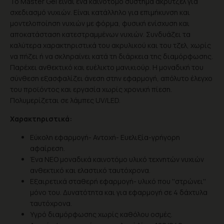
Το Master Gel είναι ένα καινοτόμο σύστημα άκρυτζελ για
σχεδιασμό νυχιών. Είναι κατάλληλο για επιμήκυνση και
μοντελοποίηση νυχιών με φόρμα, φυσική ενίσχυση και
αποκατάσταση κατεστραμμένων νυχιών. Συνδυάζει τα
καλύτερα χαρακτηριστικά του ακρυλικού και του τζελ, χωρίς
να πήζει ή να σκληραίνει κατά τη διάρκεια της διαμόρφωσης.
Παρέχει ανθεκτικό και ευέλικτο μανικιούρ. Η μοναδική του
σύνθεση εξασφαλίζει άνεση στην εφαρμογή, απόλυτο έλεγχο
του προϊόντος και εργασία χωρίς χρονική πίεση.
Πολυμερίζεται σε λάμπες UV/LED.
Χαρακτηριστικά:
Εύκολη εφαρμογή- Αντοχή- Ευελιξία-γρήγορη
αφαίρεση.
Ένα ΝΕΟ μοναδικά καινοτόμο υλικό τεχνητών νυχιών
ανθεκτικό και ελαστικό ταυτόχρονα.
Εξαιρετικά σταθερή εφαρμογή- υλικό που ''στρώνει''
μόνο του. Δυνατότητα και για εφαρμογή σε 4 δάχτυλα
ταυτόχρονα.
Υγρό διαμόρφωσης χωρίς καθόλου οσμές.