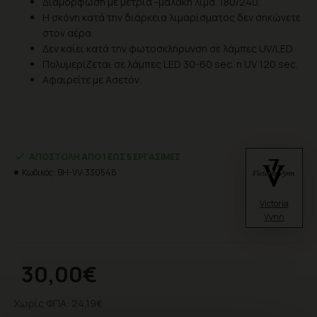
Διαμόρφωση με μέτρια -μαλακή λίμα. 180/240.
Η σκόνη κατά την διάρκεια λιμαρίσματος δεν σηκώνετε
στον αέρα.
Δεν καίει κατά την φωτοσκλήρυνση σε λάμπες UV/LED.
Πολυμερίζεται σε λάμπες LED 30-60 sec. η UV 120 sec.
Αφαιρείτε με Ασετόν.
ΑΠΟΣΤΟΛΉ ΑΠΌ 1 ΈΩΣ 5 ΕΡΓΆΣΙΜΕΣ
Κωδικός:
BH-VV-330548
Victoria
Vynn
30,00€
Χωρίς ΦΠΑ: 24,19€