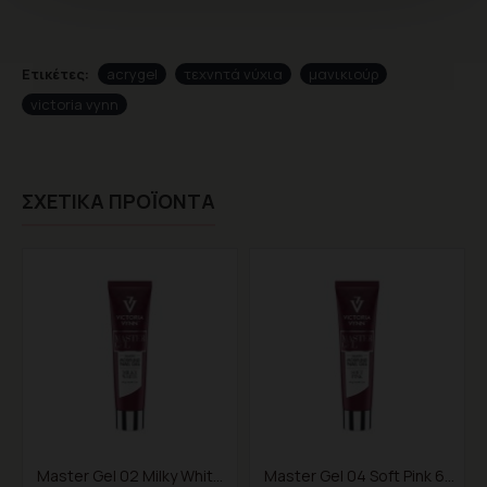
Ετικέτες:
acrygel
τεχνητά νύχια
μανικιούρ
victoria vynn
ΣΧΕΤΙΚΆ ΠΡΟΪΌΝΤΑ
Master Gel 02 Milky White 60gr
Master Gel 04 Soft Pink 60gr