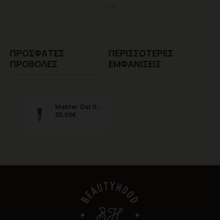
ΠΡΌΣΦΑTΕΣ
ΠΕΡΙΣΣΌΤΕΡΕΣ
ΠΡΟΒΟΛΈΣ
ΕΜΦΑΝΊΣΕΙΣ
Master Gel 09 Dirty Pink 60gr
30,00€