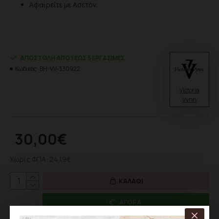
Αφαιρείτε με Ασετόν.
ΑΠΟΣΤΟΛΉ ΑΠΌ 1 ΈΩΣ 5 ΕΡΓΆΣΙΜΕΣ
Κωδικός:
BH-VV-330922
Victoria
Vynn
30,00€
Χωρίς ΦΠΑ: 24,19€
ΚΑΛΆΘΙ
ΑΓΟΡΆ