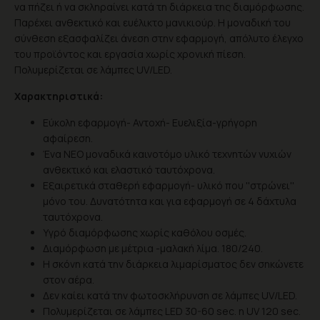
να πήζει ή να σκληραίνει κατά τη διάρκεια της διαμόρφωσης.
Παρέχει ανθεκτικό και ευέλικτο μανικιούρ. Η μοναδική του
σύνθεση εξασφαλίζει άνεση στην εφαρμογή, απόλυτο έλεγχο
του προϊόντος και εργασία χωρίς χρονική πίεση.
Πολυμερίζεται σε λάμπες UV/LED.
Χαρακτηριστικά:
Εύκολη εφαρμογή- Αντοχή- Ευελιξία-γρήγορη
αφαίρεση.
Ένα ΝΕΟ μοναδικά καινοτόμο υλικό τεχνητών νυχιών
ανθεκτικό και ελαστικό ταυτόχρονα.
Εξαιρετικά σταθερή εφαρμογή- υλικό που ''στρώνει''
μόνο του. Δυνατότητα και για εφαρμογή σε 4 δάχτυλα
ταυτόχρονα.
Υγρό διαμόρφωσης χωρίς καθόλου οσμές.
Διαμόρφωση με μέτρια -μαλακή λίμα. 180/240.
Η σκόνη κατά την διάρκεια λιμαρίσματος δεν σηκώνετε
στον αέρα.
Δεν καίει κατά την φωτοσκλήρυνση σε λάμπες UV/LED.
Πολυμερίζεται σε λάμπες LED 30-60 sec. η UV 120 sec.