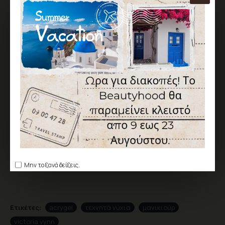
ΕΠΙΘΥΜΗΤΌ
ΣΎΓΚΡΙΣΗ
Σύμφωνα με 0 αξιολογήσεις.
-
Γράψτε μια αξιολόγηση
ΑΞΙΟΛΌΓΗΣΗ
Δεν υπάρχουν αξιολογήσεις για το προϊόν.
ΓΡΆΨΤΕ ΜΙΑ ΑΞΙΟΛΌΓΗΣΗ
Παρακαλώ
συνδεθείτε
ή
δημιουργήστε λογαριασμό
για να
αξιολογήσετε
Μην το ξανά δείξεις.
Ετικέτες:
acrygel
τεχνητά νύχια
μανικιούρ
victoria vynn