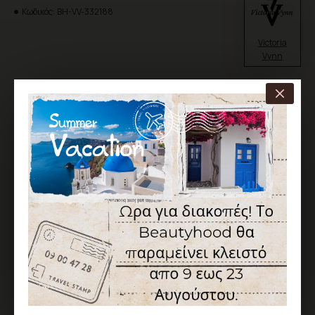
Κωδικός:
BH-VV-332188
Victoria
Vynn
30,00€
Χωρίς ΦΠΑ: 24,19€
ΚΑΛΆΘΙ
ΑΓΟΡΆ
ΕΠΙΘΥΜΗΤΌ
ΣΎΓΚΡΙΣΗ
Σύμφωνα με 0 αξιολογήσεις.
-
Γράψτε μια αξιολόγηση