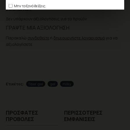
Μην το ξανά δείξεις.
ΑΞΙΟΛΌΓΗΣΗ
Δεν υπάρχουν αξιολογήσεις για το προϊόν.
ΓΡΆΨΤΕ ΜΙΑ ΑΞΙΟΛΌΓΗΣΗ
Παρακαλώ
συνδεθείτε
ή
δημιουργήστε λογαριασμό
για να
αξιολογήσετε
Ετικέτες:
fiber gel
gel
milky
ΠΡΌΣΦΑTΕΣ
ΠΕΡΙΣΣΌΤΕΡΕΣ
ΠΡΟΒΟΛΈΣ
ΕΜΦΑΝΊΣΕΙΣ