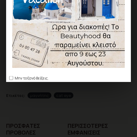
Σύμφωνα με 0 αξιολογήσεις.
-
Γράψτε μια αξιολόγηση
ΑΞΙΟΛΌΓΗΣΗ
Δεν υπάρχουν αξιολογήσεις για το προϊόν.
ΓΡΆΨΤΕ ΜΙΑ ΑΞΙΟΛΌΓΗΣΗ
Παρακαλώ
συνδεθείτε
ή
δημιουργήστε λογαριασμό
για να
αξιολογήσετε
Μην το ξανά δείξεις.
Ετικέτες:
μαγνήτης
cat eye
ΠΡΌΣΦΑTΕΣ
ΠΕΡΙΣΣΌΤΕΡΕΣ
ΠΡΟΒΟΛΈΣ
ΕΜΦΑΝΊΣΕΙΣ