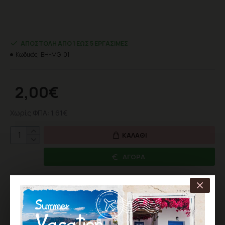
ΑΠΟΣΤΟΛΉ ΑΠΌ 1 ΈΩΣ 5 ΕΡΓΆΣΙΜΕΣ
Κωδικός:
BH-MG-01
2,00€
Χωρίς ΦΠΑ: 1,61€
ΚΑΛΆΘΙ
ΑΓΟΡΆ
ΕΠΙΘΥΜΗΤΌ
ΣΎΓΚΡΙΣΗ