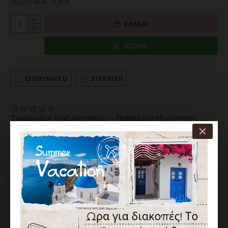
Χωρίς ΦΠΑ: 0,81€
ΚΑΛΆΘΙ
ΑΓΟΡΆ
ΕΠΙΘΥΜΗΤΌ
ΣΎΓΚΡΙΣΗ
Σύμφωνα με 0 αξιολογήσεις.
-
Γράψτε μια αξιολόγηση
ΑΞΙΟΛΌΓΗΣΗ
Δεν υπάρχουν αξιολογήσεις για το προϊόν.
ΓΡΆΨΤΕ ΜΙΑ ΑΞΙΟΛΌΓΗΣΗ
Παρακαλώ
συνδεθείτε
ή
δημιουργήστε λογαριασμό
για να
αξιολογήσετε