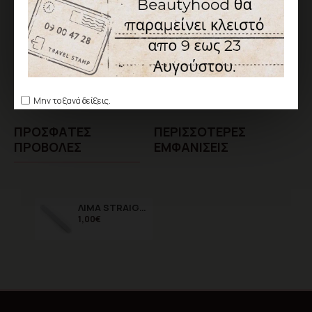
Ετικέτες:
λίμες
μανικιούρ
νύχια
Μην το ξανά δείξεις.
ΠΡΌΣΦΑTΕΣ
ΠΕΡΙΣΣΌΤΕΡΕΣ
ΠΡΟΒΟΛΈΣ
ΕΜΦΑΝΊΣΕΙΣ
ΛΙΜΑ STRAIGHT 100/180 (1τεμ)
1,00€