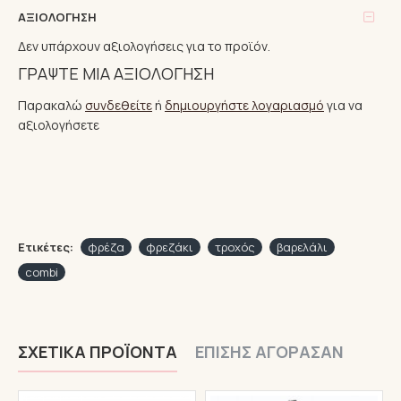
ΑΞΙΟΛΌΓΗΣΗ
Δεν υπάρχουν αξιολογήσεις για το προϊόν.
ΓΡΆΨΤΕ ΜΙΑ ΑΞΙΟΛΌΓΗΣΗ
Παρακαλώ
συνδεθείτε
ή
δημιουργήστε λογαριασμό
για να
αξιολογήσετε
Ετικέτες:
φρέζα
φρεζάκι
τροχός
βαρελάλι
combi
ΣΧΕΤΙΚΆ ΠΡΟΪΌΝΤΑ
ΕΠΊΣΗΣ ΑΓΌΡΑΣΑΝ