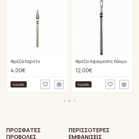
ειες
Φρέζα Καρότο
Φρέζα Αφαίρεσης Κάλων
4,00€
12,00€
Καλάθι
Καλάθι
ΠΡΌΣΦΑTΕΣ
ΠΕΡΙΣΣΌΤΕΡΕΣ
ΠΡΟΒΟΛΈΣ
ΕΜΦΑΝΊΣΕΙΣ