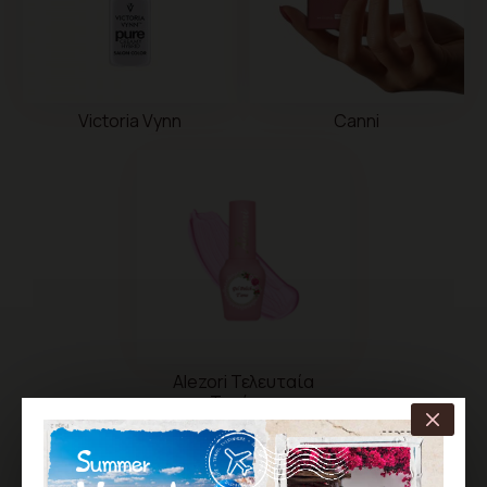
Victoria Vynn
Canni
Alezori Τελευταία
Τεμάχια