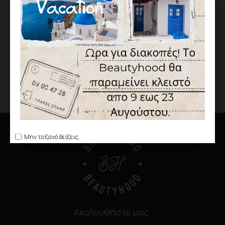
ΠΕΡΙΣΣΌΤΕΡΕΣ ΕΜΦΑΝΊΣΕΙΣ
Tea Tree Oil για Θεραπεία των Μυκητών στα Νύχια 15ml
Λάμπα Πολυμερισμού LED A6
Επαγγελματική Λάμπα Πολυμερισμού 48Watt UV / LED SUN ONE
90,00€
35,00€
Μην το ξανά δείξεις.
Ακολουθήστε μας