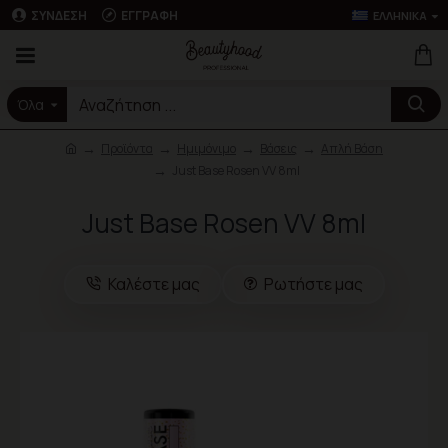
ΣΎΝΔΕΣΗ
ΕΓΓΡΑΦΉ
ΕΛΛΗΝΙΚΆ
Όλα
Προϊόντα
Ημιμόνιμο
Βάσεις
Απλή Βάση
Just Base Rosen VV 8ml
Just Base Rosen VV 8ml
Καλέστε μας
Ρωτήστε μας