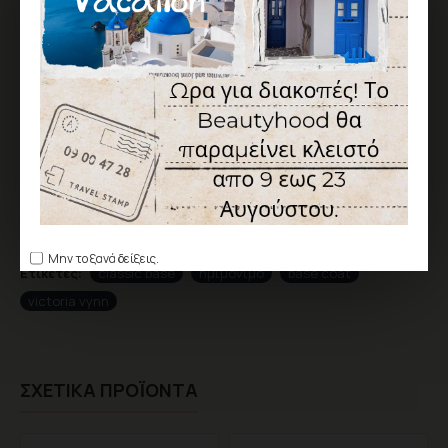
ΑΞΙΟΛΌΓΗΣΗ
Δεν υπάρχουν αξιολογήσεις για το προϊόν.
ΓΡΆΨΤΕ ΜΙΑ ΑΞΙΟΛΌΓΗΣΗ
Παρακαλώ
συνδεθείτε
ή
δημιουργήστε λογαριασμό
για να
αξιολογήσετε
Μην το ξανά δείξεις.
Ετικέτες:
classic base
ημιμόνιμο
base coat
victoria vynn
ΣΧΕΤΙΚΆ ΠΡΟΪΌΝΤΑ