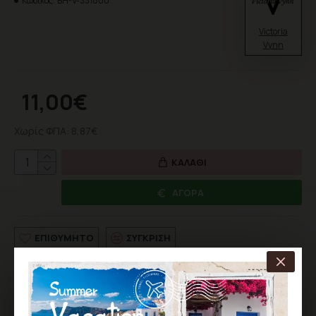
Κωδικός:
BH-V-331800
Victoria
Vynn
11,00€
Χωρίς ΦΠΑ: 8,87€
ΚΑΛΆΘΙ
ΑΓΟΡΆ
ΕΠΙΘΥΜΗΤΌ
ΣΎΓΚΡΙΣΗ
Σύμφωνα με 0 αξιολογήσεις.
-
Γράψτε μια αξιολόγηση