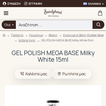
ΣΎΝΔΕΣΗ
ΕΓΓΡΑΦΉ
ΕΛΛΗΝΙΚΆ
Όλα
Προϊόντα
Ημιμόνιμο
Βάσεις
Ενισχυμένη Βάση-Rubber Base
Victoria Vynn
GEL POLISH MEGA BASE Milky White 15ml
GEL POLISH MEGA BASE Milky
White 15ml
Καλέστε μας
Ρωτήστε μας