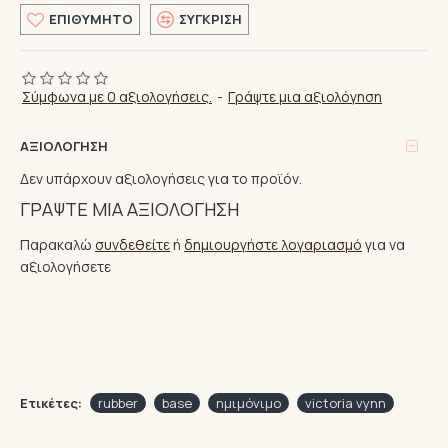
ΕΠΙΘΥΜΗΤΌ
ΣΎΓΚΡΙΣΗ
Σύμφωνα με 0 αξιολογήσεις.
-
Γράψτε μια αξιολόγηση
ΑΞΙΟΛΌΓΗΣΗ
Δεν υπάρχουν αξιολογήσεις για το προϊόν.
ΓΡΆΨΤΕ ΜΙΑ ΑΞΙΟΛΌΓΗΣΗ
Παρακαλώ
συνδεθείτε
ή
δημιουργήστε λογαριασμό
για να
αξιολογήσετε
Ετικέτες:
rubber
base
ημιμόνιμο
victoria vynn