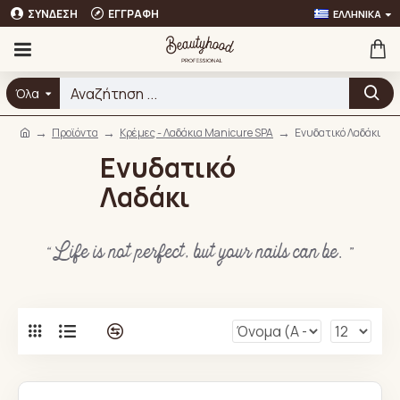
ΣΎΝΔΕΣΗ
ΕΓΓΡΑΦΉ
ΕΛΛΗΝΙΚΆ
Όλα
Προϊόντα
Κρέμες - Λαδάκια Manicure SPA
Ενυδατικό Λαδάκι
Ενυδατικό
Λαδάκι
“Life is not perfect, but your nails can be. ”