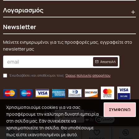
Λογαριασμός
Newsletter
Μείνετε ενημερωμένοι για τις προσφορές μας, εγγραφείτε στο
newsletter μας
Αποστολή
Έχω διαβάσει και αποδέχομαι τους
Όρους πολιτικής απορρήτου
Χρησιμοποιούμε cookies για να σας
ΣΥΜΦΩΝΏ
Αρ. ΓΕΜΗ: 159911008000
προσφέρουμε την καλύτερη δυνατή εμπειρία
ΦΊΛΤΡΑ
© 2026,
Beautyhood
, Created with ❤️ By
στη σελίδα μας. Εάν συνεχίσετε να
χρησιμοποιείτε τη σελίδα, θα υποθέσουμε
πως είστε ικανοποιημένοι με αυτό.
Αρχική
Μήνυμα
Λογαριασμός
Αγαπημένα
Σύγκριση