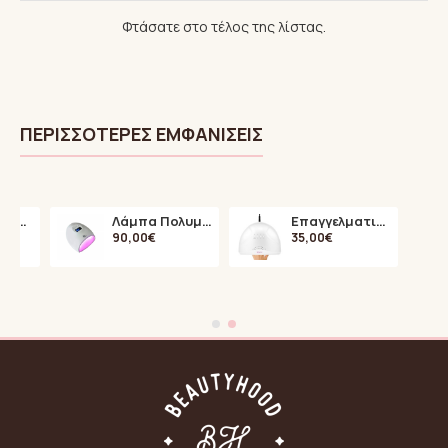
Φτάσατε στο τέλος της λίστας.
ΠΕΡΙΣΣΌΤΕΡΕΣ ΕΜΦΑΝΊΣΕΙΣ
Tea Tree Oil για Θεραπεία των Μυκητών στα Νύχια 15ml
Λάμπα Πολυμερισμού LED A6
Επαγγελματική Λάμπα Πολυμερισμού 48Watt UV / LED SUN ONE
90,00€
35,00€