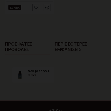
Καλάθι
ΠΡΌΣΦΑTΕΣ
ΠΕΡΙΣΣΌΤΕΡΕΣ
ΠΡΟΒΟΛΈΣ
ΕΜΦΑΝΊΣΕΙΣ
Nail prep VV 15ml ενάντια σε υγρασία και λιπαρότητα
9,92€