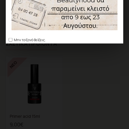
Ετικέτες:
nail prep
victoria vynn
μανικιούρ
νύχια
ημιμόνιμο
τεχνητά νύχια
πεντικιούρ
combi manicure
gel
acrygel
peggy sage
Μην το ξανά δείξεις.
ΣΧΕΤΙΚΆ ΠΡΟΪΌΝΤΑ
ΝΈΟ
Primer acid 15ml
9,00€