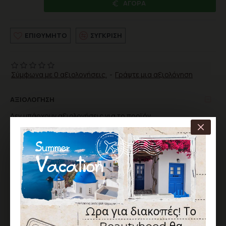
ΑΓΟΡΆ
ΕΠΙΘΥΜΗΤΌ
ΣΎΓΚΡΙΣΗ
Σύμφωνα με 0 αξιολογήσεις.
-
Γράψτε μια αξιολόγηση
ΑΞΙΟΛΌΓΗΣΗ
Δεν υπάρχουν αξιολογήσεις για το προϊόν.
ΓΡΆΨΤΕ ΜΙΑ ΑΞΙΟΛΌΓΗΣΗ
Παρακαλώ
συνδεθείτε
ή
δημιουργήστε λογαριασμό
για να
αξιολογήσετε