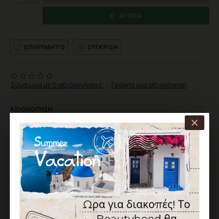
ΑΓΟΡΆ
ΕΠΙΘΥΜΗΤΌ
ΣΎΓΚΡΙΣΗ
Σύμφωνα με 0 αξιολογήσεις.
-
Γράψτε μια αξιολόγηση
ΑΞΙΟΛΌΓΗΣΗ
Δεν υπάρχουν αξιολογήσεις για το προϊόν.
ΓΡΆΨΤΕ ΜΙΑ ΑΞΙΟΛΌΓΗΣΗ
Παρακαλώ
συνδεθείτε
ή
δημιουργήστε λογαριασμό
για να
αξιολογήσετε