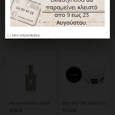
Ετικέτες:
body
lotion
κρέμα
σώματος
άρωμα
πούδρα
Μην το ξανά δείξεις.
ΣΧΕΤΙΚΆ ΠΡΟΪΌΝΤΑ
Diffuser Mastique 100ml
BODY BUTTER ΤΕΚΝΑΤΖΟΥ 200ml
19,90€
15,40€