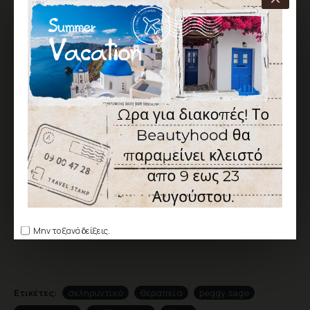
ΕΠΙΘΥΜΗΤΌ
ΣΎΓΚΡΙΣΗ
Σύμφωνα με 0 αξιολογήσεις.
-
Γράψτε μια αξιολόγηση
ΑΞΙΟΛΌΓΗΣΗ
Δεν υπάρχουν αξιολογήσεις για το προϊόν.
ΓΡΆΨΤΕ ΜΙΑ ΑΞΙΟΛΌΓΗΣΗ
Παρακαλώ
συνδεθείτε
ή
δημιουργήστε λογαριασμό
για να
αξιολογήσετε
Μην το ξανά δείξεις.
Ετικέτες:
σκληρυντικό
θεραπεία
peggy sage