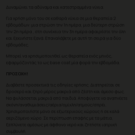
Δυναμώνει τα αδύναμα και κατεστραμμένα νύχια.
Για χρήση μόνο του σε καθαρά νύχια σε μια θεραπεία 2
εβδομάδων: μια στρώση την 1η ημέρα, μια δεύτερη στρώση
την 2η ημέρα , στη συνέχεια την 3η ημέρα αφαιρέστε την όλη
και ξεκινήστε ξανά. Επαναλάβετε με αυτή τη σειρά για δύο
εβδομάδες.
Μπορεί να χρησιμοποιηθεί ως θεραπεία ενός μηνός,
εφαρμόζοντάς το ως base coat μία φορά την εβδομάδα.
ΠΡΟΣΟΧΗ!
Διαβάστε προσεκτικά τις οδηγίες χρήσης. Διατηρείται σε
δροσερό και ξηρό μέρος μακριά από ζέστη και άμεσο φως.
Να φυλάσσεται μακριά από παιδιά. Αποφύγετε να αναπνέετε
σκόνη/αναθυμιάσεις/αέρια/ομίχλη/ατμούς/σπρέι.
Χρησιμοποιήστε μόνο σε εξωτερικούς χώρους ή σε καλά
αεριζόμενο χώρο. Σε περίπτωση επαφής με τα μάτια,
ξεπλύνετε αμέσως με άφθονο νερό και ζητήστε ιατρική
συμβουλή.