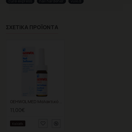
cure express
nail hardener
νύχια
ΣΧΕΤΙΚΆ ΠΡΟΪΌΝΤΑ
GEHWOL MED Μαλακτικό νυχιών Nail softener 15ml
11,00€
Καλάθι