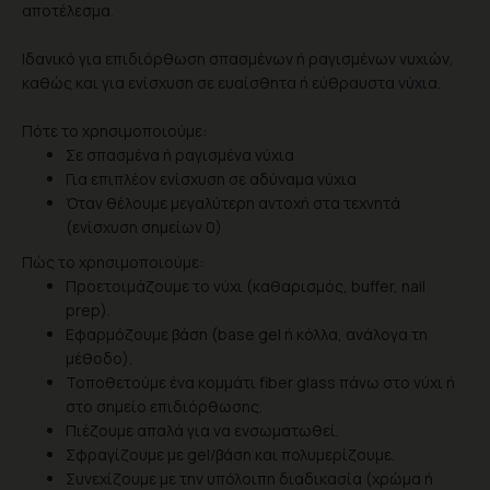
αποτέλεσμα.
Ιδανικό για επιδιόρθωση σπασμένων ή ραγισμένων νυχιών,
καθώς και για ενίσχυση σε ευαίσθητα ή εύθραυστα νύχια.
Πότε το χρησιμοποιούμε:
Σε σπασμένα ή ραγισμένα νύχια
Για επιπλέον ενίσχυση σε αδύναμα νύχια
Όταν θέλουμε μεγαλύτερη αντοχή στα τεχνητά
(ενίσχυση σημείων 0)
Πώς το χρησιμοποιούμε:
Προετοιμάζουμε το νύχι (καθαρισμός, buffer, nail
prep).
Εφαρμόζουμε βάση (base gel ή κόλλα, ανάλογα τη
μέθοδο).
Τοποθετούμε ένα κομμάτι fiber glass πάνω στο νύχι ή
στο σημείο επιδιόρθωσης.
Πιέζουμε απαλά για να ενσωματωθεί.
Σφραγίζουμε με gel/βάση και πολυμερίζουμε.
Συνεχίζουμε με την υπόλοιπη διαδικασία (χρώμα ή