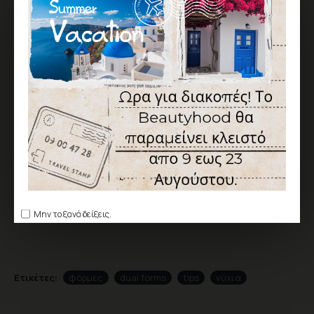
ΕΠΙΘΥΜΗΤΌ
ΣΎΓΚΡΙΣΗ
Σύμφωνα με 0 αξιολογήσεις.
-
Γράψτε μια αξιολόγηση
ΑΞΙΟΛΌΓΗΣΗ
Δεν υπάρχουν αξιολογήσεις για το προϊόν.
ΓΡΆΨΤΕ ΜΙΑ ΑΞΙΟΛΌΓΗΣΗ
Παρακαλώ
συνδεθείτε
ή
δημιουργήστε λογαριασμό
για να
αξιολογήσετε
Μην το ξανά δείξεις.
Ετικέτες:
φόρμες
dual forms
tips
νύχια