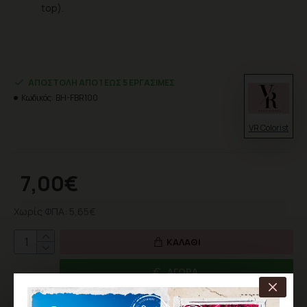
top).
ΑΠΟΣΤΟΛΉ ΑΠΌ 1 ΈΩΣ 5 ΕΡΓΆΣΙΜΕΣ
Κωδικός:
BH-FBR100
VR Colorist
7,00€
Χωρίς ΦΠΑ: 5,65€
ΚΑΛΆΘΙ
ΑΓΟΡΆ