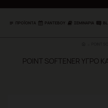
ΠΡΟΪΌΝΤΑ
ΡΑΝΤΕΒΟΎ
ΣΕΜΙΝΆΡΙΑ
B
POINT S
POINT SOFTENER ΥΓΡΟ Κ