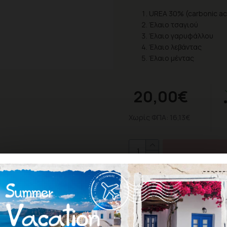
UREA 30% (carbonic ac
Έλαιο τσαγιού
Έλαιο γαρυφάλλου
Έλαιο λεβάντας
Έλαιο μέντας
20,00€
Χωρίς ΦΠΑ: 16,13€
ΕΠΙΘΥΜΗΤΌ
ΣΎΓΚ
Σύμφωνα με 0 