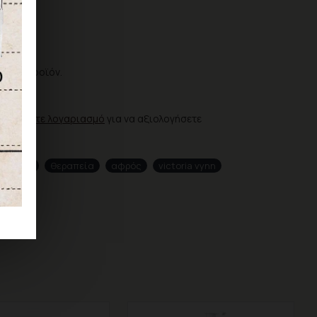
ια το προϊόν.
ΗΣΗ
ιουργήστε λογαριασμό
για να αξιολογήσετε
rm foot
θεραπεία
αφρός
victoria vynn