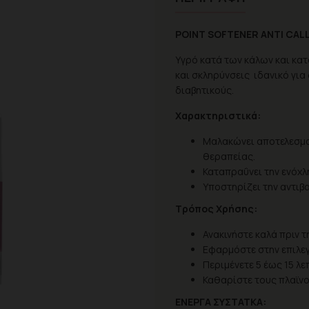
POINT SOFTENER ANTI CAL
Υγρό κατά των κάλων και κα
και σκληρύνσεις ιδανικό για 
διαβητικούς.
Χαρακτηριστικά:
Μαλακώνει αποτελεσματ
θεραπείας.
Καταπραΰνει την ενόχλ
Υποστηρίζει την αντιβ
Τρόπος Χρήσης:
Ανακινήστε καλά πριν τ
Εφαρμόστε στην επιλεγ
Περιμένετε 5 έως 15 λ
Καθαρίστε τους πλαϊνο
ΕΝΕΡΓΑ ΣΥΣΤΑΤΚΑ: