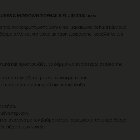
LUSES & INGROWN TOENAILS FLUID 30% urea
τά της ονυχοκρύπτωσης 30% urea, μαλακώνει τοπικά κάλλους
δέρμα αλλά και για νύχια με τάση είσφρυσης, κατάλληλο για
ικά και προετοιμάζει το δέρμα για περαιτέρω στάδια της
ηση που σχετίζεται με την ονυχοκρύπτωση.
ακτηριακή και αντιμικροβιακή προφύλαξη.
η χρήση.
μένη περιοχή.
επτά, ανάλογα με τον βαθμό κάλων, αφαιρέστε το νεκρό δέρμα.
ύς άξονες των νυχιών.