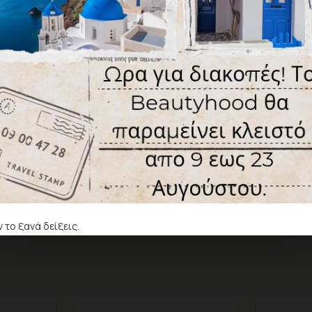
ΑΞΙΟΛΌΓΗΣΗ
Δεν υπάρχουν αξιολογήσεις γ
ΓΡΆΨΤΕ ΜΙΑ ΑΞΙΟΛΌΓ
Παρακαλώ
συνδεθείτε
ή
δημ
Ετικέτες:
πεντικιούρ
pha
 το ξανά δείξεις.