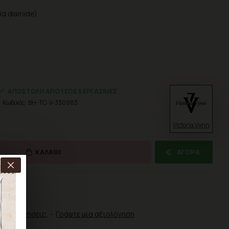
id diamide)
ΑΠΟΣΤΟΛΉ ΑΠΌ 1 ΈΩΣ 5 ΕΡΓΆΣΙΜΕΣ
Κωδικός:
BH-TC-V-330983
Victoria Vynn
ΚΑΛΆΘΙ
ΑΓΟΡΆ
ΡΙΣΗ
αξιολογήσεις.
-
Γράψτε μια αξιολόγηση