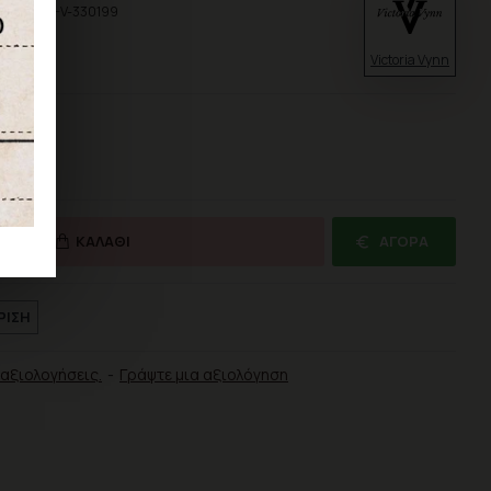
δικός:
BH-V-330199
Victoria Vynn
ΚΑΛΆΘΙ
ΑΓΟΡΆ
ΡΙΣΗ
αξιολογήσεις.
-
Γράψτε μια αξιολόγηση