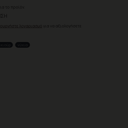
ια το προϊόν.
ΗΣΗ
ιουργήστε λογαριασμό
για να αξιολογήσετε
ικιούρ
νύχια