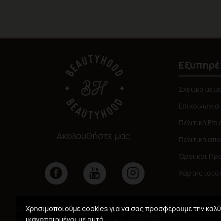
Εξυπηρέ
Σχετικά με μ
Επικοινωνία
Πολιτική Επ
Ακολουθήστε μας
Πολιτική απ
Όροι και Πρ
Χάρτης ιστό
Χρησιμοποιούμε cookies για να σας προσφέρουμε την καλύτ
Αρ. ΓΕΜΗ: 159911008000
ικανοποιημένοι με αυτό.
© 2026,
Beautyhood
, Created with ❤️ By