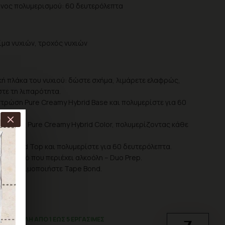
όνος πολυμερισμού: 60 δευτερόλεπτα
λίμα νυχιών, τροχός νυχιών
ή πλάκα του νυχιού: δώστε σχήμα, λιμάρετε ελαφρώς,
τε τη λιπαρότητα.
τρώση Pure Creamy Hybrid Base και πολυμερίστε για 60
ρώσεις Pure Creamy Hybrid Color, πολυμερίζοντας κάθε
όλεπτα.
 Hybrid Top και πολυμερίστε για 60 δευτερόλεπτα.
 με υγρό που περιέχει αλκοόλη – Duo Prep.
ια, χρησιμοποιήστε Tape Bond.
ΑΠΟΣΤΟΛΉ ΑΠΌ 1 ΈΩΣ 5 ΕΡΓΆΣΙΜΕΣ