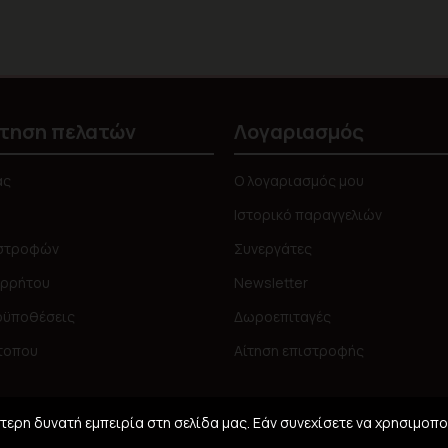
τηση πελατών
Λογαριασμός
ας
Ο λογαριασμός μου
Ιστορικό παραγγελιών
ιστροφών
Συνεργάτες
ορρήτου
Newsletter
οϋποθέσεις
Δωροεπιταγές
τοπου
Αίτηση επιστροφής
ερη δυνατή εμπειρία στη σελίδα μας. Εάν συνεχίσετε να χρησιμοπο