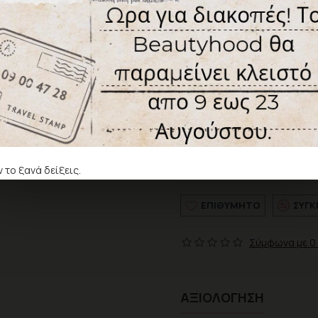
8,99€
Κω
Χωρίς ΦΠΑ: 7,25€
Χρώμα
 το ξανά δείξεις.
ΕΠΙΘΥΜΗΤΌ
ΣΎΓΚ
Σύμφωνα με 0 
ΑΞΙΟΛΌΓΗΣΗ