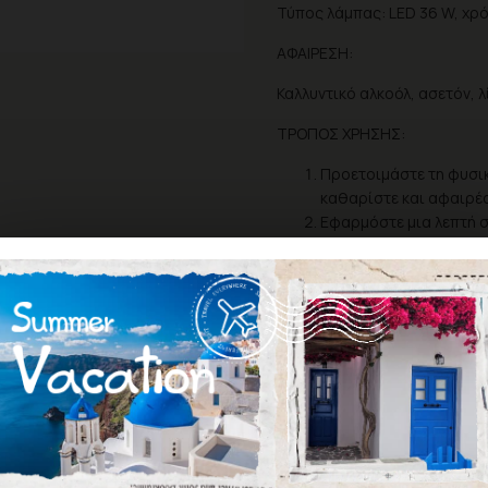
Τύπος λάμπας: LED 36 W, χρ
ΑΦΑΙΡΕΣΗ:
Καλλυντικό αλκοόλ, ασετόν, 
ΤΡΟΠΟΣ ΧΡΗΣΗΣ:
Προετοιμάστε τη φυσικ
καθαρίστε και αφαιρέσ
Εφαρμόστε μια λεπτή σ
δευτερόλεπτα.
Εφαρμόστε 2 λεπτές στ
στρώση για 60 δευτερ
Εφαρμόστε Pure Creamy
Σκουπίστε το μανικιούρ
Για μεγαλύτερη διάρκε