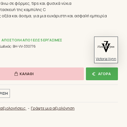
άνω σε φόρμες, tips και φυσικά νύχια
ατασκευή της καμπύλης C
ς οξέα και άοσμα, για μια ευχάριστη και ασφαλή εμπειρία
ΑΠΟΣΤΟΛΉ ΑΠΌ 1 ΈΩΣ 5 ΕΡΓΆΣΙΜΕΣ
Κωδικός:
BH-VV-330776
Victoria Vynn
ΚΑΛΆΘΙ
ΑΓΟΡΆ
ΡΙΣΗ
αξιολογήσεις.
-
Γράψτε μια αξιολόγηση