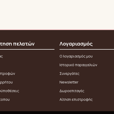
τηση πελατών
Λογαριασμός
ας
Ο λογαριασμός μου
Ιστορικό παραγγελιών
ιστροφών
Συνεργάτες
ορρήτου
Newsletter
οϋποθέσεις
Δωροεπιταγές
τοπου
Αίτηση επιστροφής