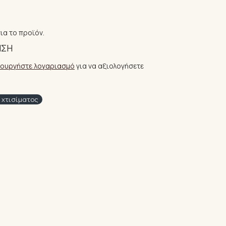
ια το προϊόν.
ΗΣΗ
ιουργήστε λογαριασμό
για να αξιολογήσετε
l χτισίματος