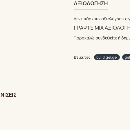
ΑΞΙΟΛΌΓΗΣΗ
Δεν υπάρχουν αξιολογήσεις γ
ΓΡΆΨΤΕ ΜΙΑ ΑΞΙΟΛΌΓ
Παρακαλώ
συνδεθείτε
ή
δημ
Ετικέτες:
build gel.gel
ge
ΝΊΣΕΙΣ