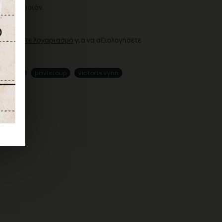
ια το προϊόν.
ΗΣΗ
ιουργήστε λογαριασμό
για να αξιολογήσετε
ά νύχια
μανικιούρ
victoria vynn