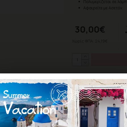
Πολυμερίζεται σε λάμπε
Αφαιρείτε με Ασετόν.
30,00€
Χωρίς ΦΠΑ: 24,19€
ΕΠΙΘΥΜΗΤΌ
ΣΎΓΚ
Σύμφωνα με 0 
ΑΞΙΟΛΌΓΗΣΗ