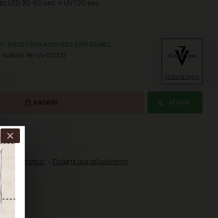
ς LED 30-60 sec. η UV 120 sec.
ΑΠΟΣΤΟΛΉ ΑΠΌ 1 ΈΩΣ 5 ΕΡΓΆΣΙΜΕΣ
Κωδικός:
BH-VV-332332
Victoria Vynn
ΚΑΛΆΘΙ
ΑΓΟΡΆ
ΡΙΣΗ
αξιολογήσεις.
-
Γράψτε μια αξιολόγηση