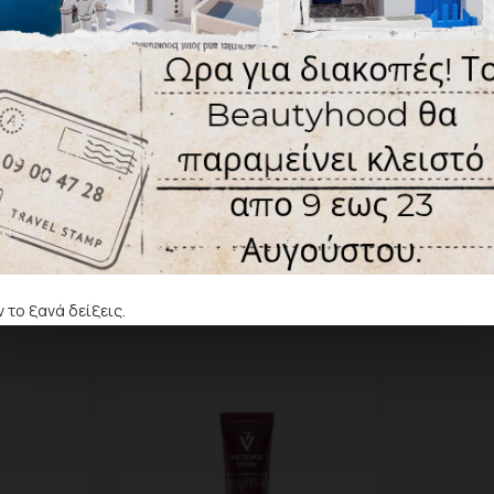
Δεν υπάρχουν αξιολογήσεις γ
ΓΡΆΨΤΕ ΜΙΑ ΑΞΙΟΛΌΓ
Παρακαλώ
συνδεθείτε
ή
δημ
Ετικέτες:
acrygel
τεχνητ
 το ξανά δείξεις.