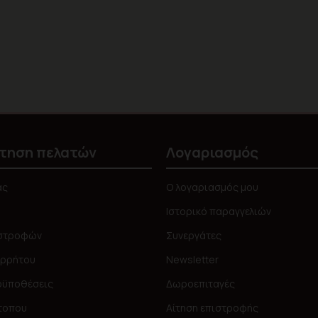
τηση πελατών
Λογαριασμός
ας
Ο λογαριασμός μου
Ιστορικό παραγγελιών
ιστροφών
Συνεργάτες
ορρήτου
Newsletter
οϋποθέσεις
Δωροεπιταγές
τοπου
Αίτηση επιστροφής