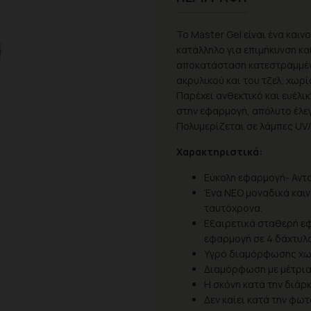
Το Master Gel είναι ένα καιν
κατάλληλο για επιμήκυνση κα
αποκατάσταση κατεστραμμένω
ακρυλικού και του τζελ, χωρί
Παρέχει ανθεκτικό και ευέλι
στην εφαρμογή, απόλυτο έλεγ
Πολυμερίζεται σε λάμπες UV/
Χαρακτηριστικά:
Εύκολη εφαρμογή- Αντο
Ένα ΝΕΟ μοναδικά καιν
ταυτόχρονα.
Εξαιρετικά σταθερή εφα
εφαρμογή σε 4 δάχτυλ
Υγρό διαμόρφωσης χω
Διαμόρφωση με μέτρια 
Η σκόνη κατά την διάρ
Δεν καίει κατά την φω