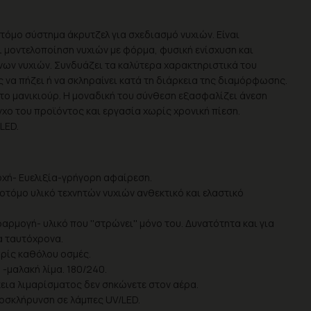
οτόμο σύστημα άκρυτζελ για σχεδιασμό νυχιών. Είναι
ι μοντελοποίηση νυχιών με φόρμα, φυσική ενίσχυση και
ν νυχιών. Συνδυάζει τα καλύτερα χαρακτηριστικά του
ς να πήζει ή να σκληραίνει κατά τη διάρκεια της διαμόρφωσης.
κτο μανικιούρ. Η μοναδική του σύνθεση εξασφαλίζει άνεση
χο του προϊόντος και εργασία χωρίς χρονική πίεση.
LED.
χή- Ευελιξία-γρήγορη αφαίρεση.
οτόμο υλικό τεχνητών νυχιών ανθεκτικό και ελαστικό
ρμογή- υλικό που ''στρώνει'' μόνο του. Δυνατότητα και για
α ταυτόχρονα.
ρίς καθόλου οσμές.
-μαλακή λίμα. 180/240.
κεια λιμαρίσματος δεν σηκώνετε στον αέρα.
τοσκλήρυνση σε λάμπες UV/LED.