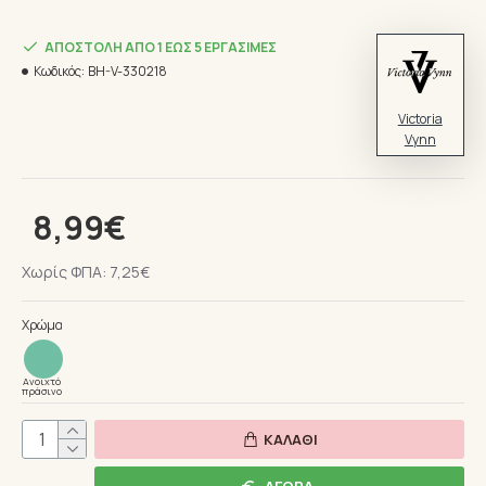
ΑΠΟΣΤΟΛΉ ΑΠΌ 1 ΈΩΣ 5 ΕΡΓΆΣΙΜΕΣ
Κωδικός:
BH-V-330218
Victoria
Vynn
8,99€
Χωρίς ΦΠΑ: 7,25€
Χρώμα
Ανοιχτό
πράσινο
ΚΑΛΆΘΙ
ΑΓΟΡΆ