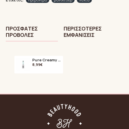
Ετικέτες:
ημιμόνιμο
μανικιούρ
νύχια
ΠΡΌΣΦΑTΕΣ
ΠΕΡΙΣΣΌΤΕΡΕΣ
ΠΡΟΒΟΛΈΣ
ΕΜΦΑΝΊΣΕΙΣ
Pure Creamy Hybrid 028 Pastel Mint 8 ml
8,99€