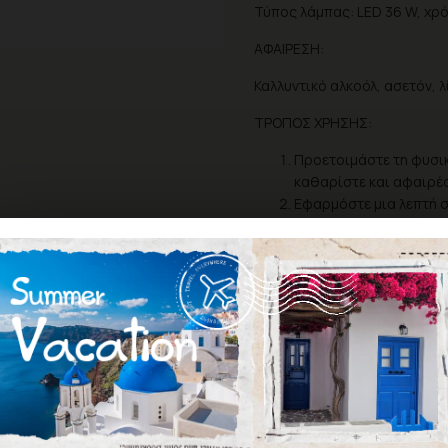
Τύπος λάμπας: LED 36 W, χρ
ΑΦΑΙΡΕΣΗ:
Καλλυντικό αλκοόλ, ασετόν, 
ΤΡΟΠΟΣ ΧΡΗΣΗΣ:
Προετοιμάστε τη φυσικ
καθαρίστε και αφαιρέσ
Εφαρμόστε μια λεπτή σ
δευτερόλεπτα.
Εφαρμόστε 2 λεπτές στ
στρώση για 60 δευτερ
Εφαρμόστε Pure Creamy
Σκουπίστε το μανικιούρ
Για μεγαλύτερη διάρκε