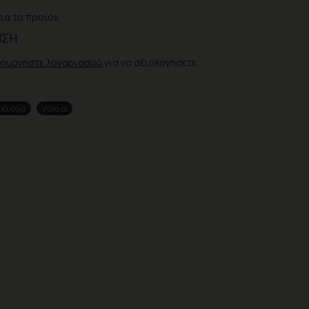
ια το προϊόν.
ΗΣΗ
ιουργήστε λογαριασμό
για να αξιολογήσετε
ικιούρ
νύχια