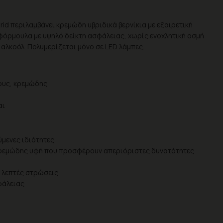
id περιλαμβάνει κρεμώδη υβριδικά βερνίκια με εξαιρετική
α φόρμουλα με υψηλό δείκτη ασφάλειας, χωρίς ενοχλητική οσμή
 αλκοόλ. Πολυμερίζεται μόνο σε LED λάμπες.
ους, κρεμώδης
αι
μενες ιδιότητες
κρεμώδης υφή που προσφέρουν απεριόριστες δυνατότητες
2 λεπτές στρώσεις
φάλειας