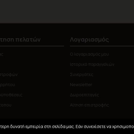
τηση πελατών
Λογαριασμός
ας
Ο λογαριασμός μου
Ιστορικό παραγγελιών
ιστροφών
Συνεργάτες
ορρήτου
Newsletter
οϋποθέσεις
Δωροεπιταγές
τοπου
Αίτηση επιστροφής
ερη δυνατή εμπειρία στη σελίδα μας. Εάν συνεχίσετε να χρησιμοπο