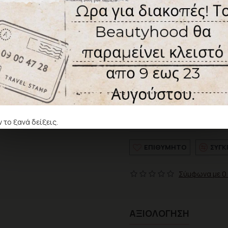
8,99€
Κω
Χωρίς ΦΠΑ: 7,25€
Χρώμα
 το ξανά δείξεις.
ΕΠΙΘΥΜΗΤΌ
ΣΎΓΚ
Σύμφωνα με 0 
ΑΞΙΟΛΌΓΗΣΗ