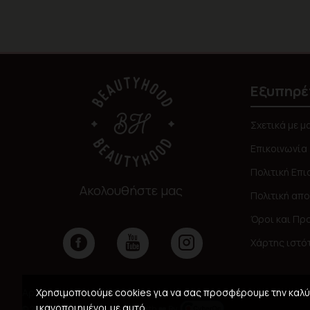
Εξυπηρέ
Σχετικά με μ
Επικοινωνία
Πολιτική Επ
Ακολουθήστε μας
Πολιτική απ
Όροι και Πρ
Χάρτης ιστό
Χρησιμοποιούμε cookies για να σας προσφέρουμε την καλύτ
Αρ. ΓΕΜΗ: 159911008000
ικανοποιημένοι με αυτό.
© 2026,
Beautyhood
, Created with ❤️ By