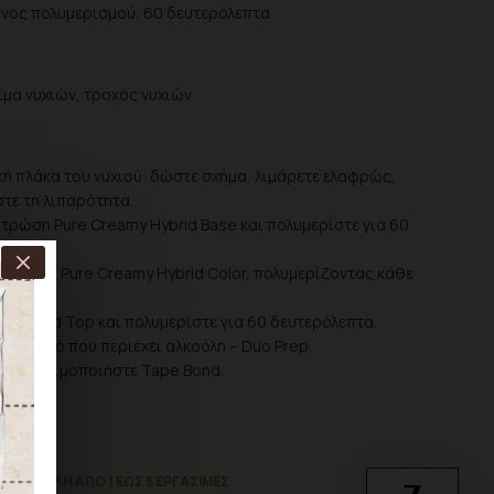
όνος πολυμερισμού: 60 δευτερόλεπτα
λίμα νυχιών, τροχός νυχιών
ή πλάκα του νυχιού: δώστε σχήμα, λιμάρετε ελαφρώς,
τε τη λιπαρότητα.
τρώση Pure Creamy Hybrid Base και πολυμερίστε για 60
ρώσεις Pure Creamy Hybrid Color, πολυμερίζοντας κάθε
όλεπτα.
 Hybrid Top και πολυμερίστε για 60 δευτερόλεπτα.
 με υγρό που περιέχει αλκοόλη – Duo Prep.
ια, χρησιμοποιήστε Tape Bond.
ΑΠΟΣΤΟΛΉ ΑΠΌ 1 ΈΩΣ 5 ΕΡΓΆΣΙΜΕΣ