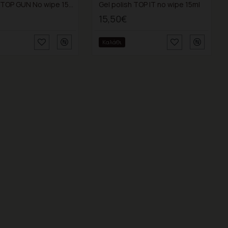
Gel Polish TOP GUN No wipe 15ml
Gel polish TOP IT no wipe 15ml
15,50€
Καλάθι