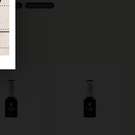
ημιμόνιμο
victoria vynn