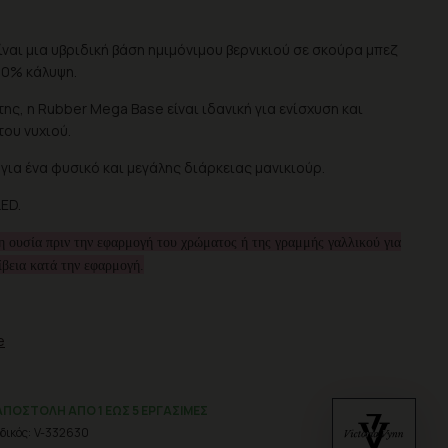
ίναι μια υβριδική βάση ημιμόνιμου βερνικιού σε σκούρα μπεζ
0% κάλυψη.
ης, η Rubber Mega Base είναι ιδανική για ενίσχυση και
ου νυχιού.
 για ένα φυσικό και μεγάλης διάρκειας μανικιούρ.
ED.
η ουσία πριν την εφαρμογή του χρώματος ή της γραμμής γαλλικού για
ίβεια κατά την εφαρμογή.
e
ΑΠΟΣΤΟΛΉ ΑΠΌ 1 ΈΩΣ 5 ΕΡΓΆΣΙΜΕΣ
δικός:
V-332630