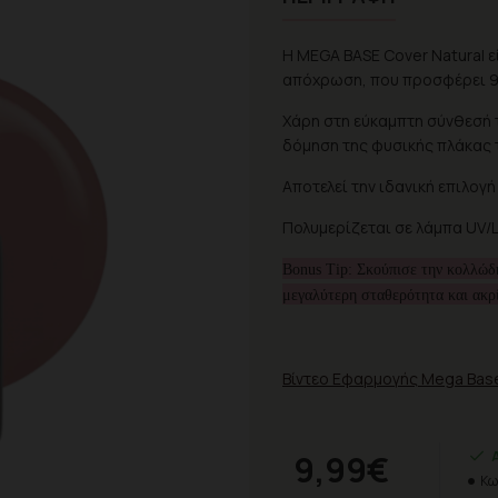
Η MEGA BASE Cover Natural ε
απόχρωση, που προσφέρει 9
Χάρη στη εύκαμπτη σύνθεσή τ
δόμηση της φυσικής πλάκας τ
Αποτελεί την ιδανική επιλογή
Πολυμερίζεται σε λάμπα UV/L
Bonus Tip: Σκούπισε την κολλώδ
μεγαλύτερη σταθερότητα και ακρ
Βίντεο Εφαρμογής Mega Bas
9,99€
Κω