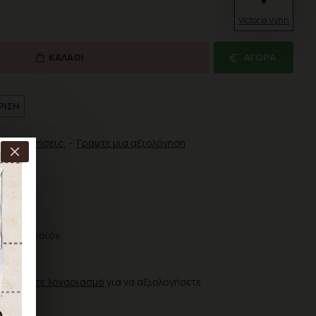
Victoria Vynn
ΚΑΛΆΘΙ
ΑΓΟΡΆ
ΡΙΣΗ
αξιολογήσεις.
-
Γράψτε μια αξιολόγηση
ια το προϊόν.
ΗΣΗ
ιουργήστε λογαριασμό
για να αξιολογήσετε