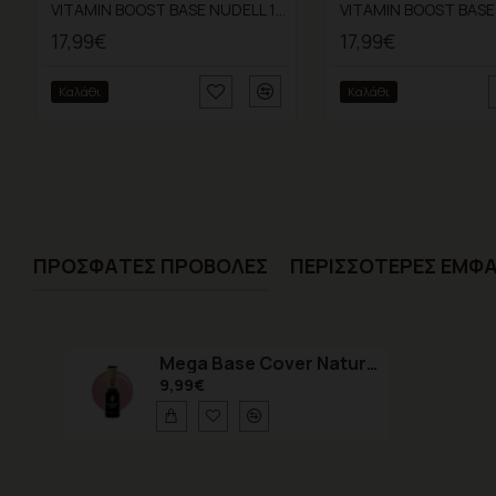
VITAMIN BOOST BASE NUDELL 15ml VV Θεραπεία και αναδόμηση στα αδύναμα νύχια
17,99€
17,99€
Καλάθι
Καλάθι
ΠΡΌΣΦΑTΕΣ ΠΡΟΒΟΛΈΣ
ΠΕΡΙΣΣΌΤΕΡΕΣ ΕΜΦΑ
Mega Base Cover Natural 8 ml
9,99€