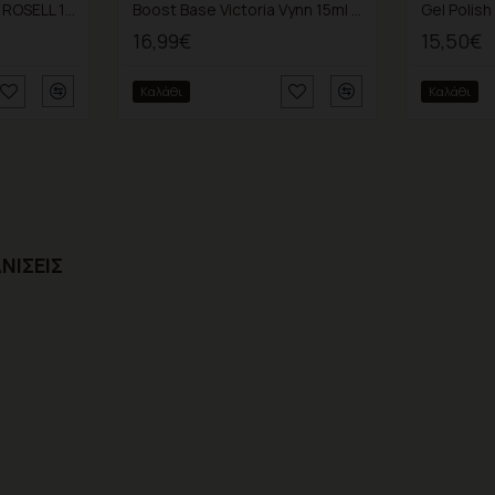
VITAMIN BOOST BASE ROSELL 15ml VV15ml VV Θεραπεία και αναδόμηση στα αδύναμα νύχια
Boost Base Victoria Vynn 15ml Θεραπεία και αναδόμηση στα αδύναμα νύχια
16,99€
15,50€
Καλάθι
Καλάθι
ΝΊΣΕΙΣ