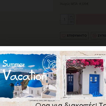
Χωρίς ΦΠΑ: 8,06€
ΕΠΙΘΥΜΗΤΌ
ΣΎΓΚ
Σύμφωνα με 0 
ΑΞΙΟΛΌΓΗΣΗ
Δεν υπάρχουν αξιολογήσεις γ
ΓΡΆΨΤΕ ΜΙΑ ΑΞΙΟΛΌΓ
Παρακαλώ
συνδεθείτε
ή
δημ