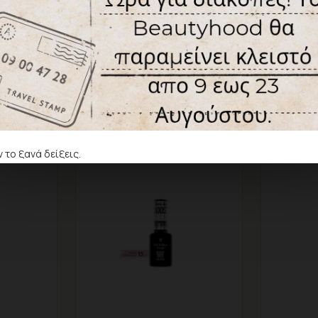
Ετικέτες:
rubber
base
 το ξανά δείξεις.