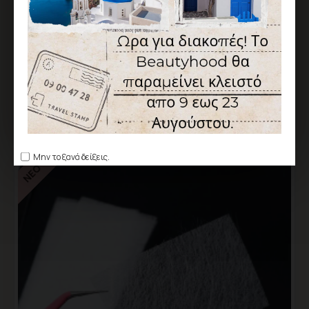
VR Colorist
DUAL FORM Nail System – Square Medium
10,00€
Αγορά
Ερώτηση
Μην το ξανά δείξεις.
ΝΈΟ