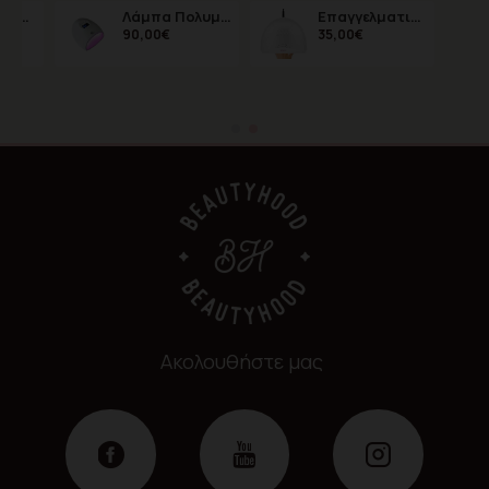
Tea Tree Oil για Θεραπεία των Μυκητών στα Νύχια 15ml
Λάμπα Πολυμερισμού LED A6
Επαγγελματική Λάμπα Πολυμερισμού 48Watt UV / LED SUN ONE
90,00€
35,00€
Ακολουθήστε μας