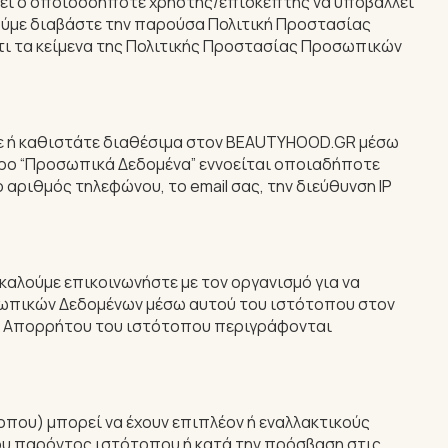
ορεί ο οποιοσδήποτε χρήστης/επισκέπτης να υποβάλλει
ούμε διαβάστε την παρούσα Πολιτική Προστασίας
ι τα κείμενα της Πολιτικής Προστασίας Προσωπικών
ε ή καθιστάτε διαθέσιμα στον BEAUTYHOOD.GR μέσω
όρο “Προσωπικά Δεδομένα” εννοείται οποιαδήποτε
ριθμός τηλεφώνου, το email σας, την διεύθυνση IP
λούμε επικοινωνήστε με τον οργανισμό για να
σωπικών Δεδομένων μέσω αυτού του ιστότοπου στον
κή Απορρήτου του ιστότοπου περιγράφονται
που) μπορεί να έχουν επιπλέον ή εναλλακτικούς
του παρόντος ιστότοπου ή κατά την πρόσβαση στις