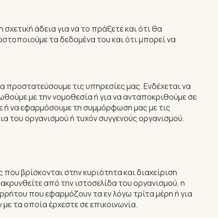
χετική άδεια για να το πράξετε και ότι θα
ωστοποιούμε τα δεδομένα του και ότι μπορεί να
να προστατεύσουμε τις υπηρεσίες μας. Ενδέχεται να
ωθούμε με την νομοθεσία ή για να ανταποκριθούμε σε
με ή να εφαρμόσουμε τη συμμόρφωση μας με τις
εια του οργανισμού ή τυχόν συγγενούς οργανισμού.
 που βρίσκονται στην κυριότητα και διαχείριση
ακρυνθείτε από την ιστοσελίδα του οργανισμού, η
ρρήτου που εφαρμόζουν τα εν λόγω τρίτα μέρη ή για
με τα οποία έρχεστε σε επικοινωνία.