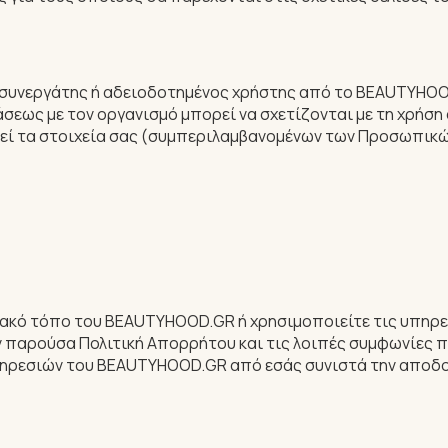
 συνεργάτης ή αδειοδοτημένος χρήστης από το BEAUTYHOO
άσεως με τον οργανισμό μπορεί να σχετίζονται με τη χρήσ
εί τα στοιχεία σας (συμπεριλαμβανομένων των Προσωπικώ
τυακό τόπο του BEAUTYHOOD.GR ή χρησιμοποιείτε τις υπηρ
 παρούσα Πολιτική Απορρήτου και τις λοιπές συμφωνίες π
υπηρεσιών του BEAUTYHOOD.GR από εσάς συνιστά την αποδο