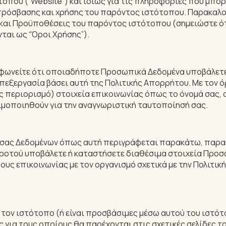
ότοπου (“Website”) και ιδίως για τις πληροφορίες που μπ
ς πρόσβασης και χρήσης του παρόντος ιστότοπου. Παρακαλ
και Προϋποθέσεις του παρόντος ιστότοπου (σημειώστε ότ
αι ως “Όροι Χρήσης”).
υμφωνείτε ότι οποιαδήποτε Προσωπικά Δεδομένα υποβάλετ
πεξεργασία βάσει αυτή της Πολιτικής Απορρήτου. Με τον 
ριορισμό) στοιχεία επικοινωνίας όπως το όνομά σας, ο α
ιμοποιηθούν για την αναγνωριστική ταυτοποίησή σας.
 σας Δεδομένων όπως αυτή περιγράφεται παρακάτω, παρακα
προτού υποβάλετε ή καταστήσετε διαθέσιμα στοιχεία Προ
υς επικοινωνίας με τον οργανισμό σχετικά με την Πολιτι
τον ιστότοπο (ή είναι προσβάσιμες μέσω αυτού του ιστότο
ς για τους οποίους θα παρέχονται στις σχετικές σελίδες 