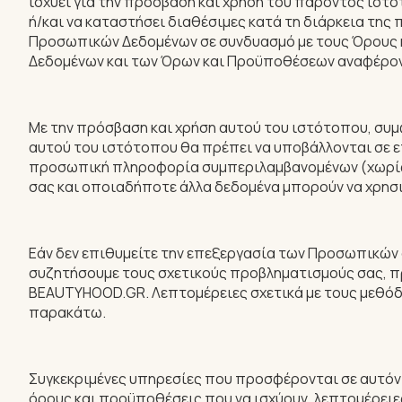
ισχύει για την πρόσβαση και χρήση του παρόντος ιστ
ή/και να καταστήσει διαθέσιμες κατά τη διάρκεια τη
Προσωπικών Δεδομένων σε συνδυασμό με τους Όρους 
Δεδομένων και των Όρων και Προϋποθέσεων αναφέροντ
Με την πρόσβαση και χρήση αυτού του ιστότοπου, σ
αυτού του ιστότοπου θα πρέπει να υποβάλλονται σε ε
προσωπική πληροφορία συμπεριλαμβανομένων (χωρίς πε
σας και οποιαδήποτε άλλα δεδομένα μπορούν να χρησ
Εάν δεν επιθυμείτε την επεξεργασία των Προσωπικών
συζητήσουμε τους σχετικούς προβληματισμούς σας, 
BEAUTYHOOD.GR. Λεπτομέρειες σχετικά με τους μεθόδο
παρακάτω.
Συγκεκριμένες υπηρεσίες που προσφέρονται σε αυτόν 
όρους και προϋποθέσεις που να ισχύουν, λεπτομέρειε