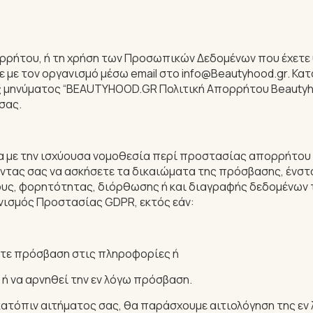
πορρήτου, ή τη χρήση των Προσωπικών Δεδομένων που έχετε
 με τον οργανισμό μέσω email στο info@Beautyhood.gr. Κα
ας μηνύματος “BEAUTYHOOD.GR Πολιτική Απορρήτου Beautyho
σας.
 με την ισχύουσα νομοθεσία περί προστασίας απορρήτου 
οντας σας να ασκήσετε τα δικαιώματα της πρόσβασης, ένσ
ους, φορητότητας, διόρθωσης ή και διαγραφής δεδομένων 
ονισμός Προστασίας GDPR, εκτός εάν:
ύστε πρόσβαση στις πληροφορίες ή
 ή να αρνηθεί την εν λόγω πρόσβαση.
ατόπιν αιτήματος σας, θα παράσχουμε αιτιολόγηση της εν